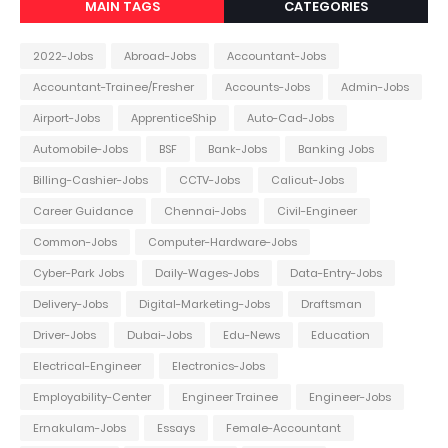
MAIN TAGS
CATEGORIES
2022-Jobs
Abroad-Jobs
Accountant-Jobs
Accountant-Trainee/Fresher
Accounts-Jobs
Admin-Jobs
Airport-Jobs
ApprenticeShip
Auto-Cad-Jobs
Automobile-Jobs
BSF
Bank-Jobs
Banking Jobs
Billing-Cashier-Jobs
CCTV-Jobs
Calicut-Jobs
Career Guidance
Chennai-Jobs
Civil-Engineer
Common-Jobs
Computer-Hardware-Jobs
Cyber-Park Jobs
Daily-Wages-Jobs
Data-Entry-Jobs
Delivery-Jobs
Digital-Marketing-Jobs
Draftsman
Driver-Jobs
Dubai-Jobs
Edu-News
Education
Electrical-Engineer
Electronics-Jobs
Employability-Center
Engineer Trainee
Engineer-Jobs
Ernakulam-Jobs
Essays
Female-Accountant