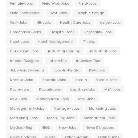
Female-Jobs
Field Work Jobs
Field-Jobs
Field-Technician
Govt-Jobs
Graphic-Design
Gulf-Jobs
HR-Jobs
Health Care Jobs
Helper-Jobs
Homebased-Jobs
Hospital-Jobs
Hospitality-Jobs
Hotel-Jobs
Hotel-Management
IT-Jobs
ITI-Diploma Jobs
Industrial Training
Industrial-Jobs
Interior Designer
Internship
Interview-Tips
Jobs-Across-Kerala
Jobs-In-Kerala
KSA-Jobs
Kannur-Jobs
Kearala-Jobs
Kerala
Kerala-Jobs
Kochi-Jobs
Kuwait-Jobs
Logistics-Jobs
MBA Jobs
MBA-Jobs
Malappuram-Jobs
Mall-Jobs
Management-Jobs
Manager-Jobs
Marketing Jobs
Marketing-Jobs
Mech. Eng Jobs
Mechanical-Jobs
Medical-Rep
NIOS
New-Jobs
News & Updates
News-Updates
Nurse
Office-Admin
Online-Jobs