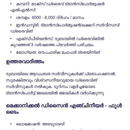
കമ്പനി: മാക്സ് ഡ്രൈവ് ട്രാൻസ്പോർട്ടേഷൻ
എൽഎൽസി
ശമ്പളം: 4000 - 8,000 ദിർഹം / മാസം
ഇൻഡസ്ട്രി: ട്രാൻസ്പോർട്ടേഷൻ/ലക്ഷറി സർവീസസ്/
ഡ്രൈവിങ്
എക്സിപീരിയന്‍സ്: ദുബായിൽ ഡ്രൈവിങിൽ
കുറഞ്ഞത് 3 വർഷത്തെ പ്രവർത്തി പരിചയം
യോഗ്യത: ഔപചാരിക ചോഫർ ട്രെയിനിങ്
ഉത്തരവാദിത്തം
ദുബായിലെ ആഡംബര സർവീസുകൾക്ക് പ്രൊഫഷണൽ,
സുരക്ഷിതവും വിശ്വസനീയവുമായ ഡ്രൈവിങ്
സർവീസുകൾ നൽകുക. ടൂറിസം വളർച്ചയോടെ
ട്രാൻസ്പോർട്ട് മേഖലയിൽ ജോലികൾ വർധിക്കുന്നു
മെക്കാനിക്കൽ ഡിസൈൻ എഞ്ചിനീയർ - ഫുൾ
ടൈം
ലൊക്കേഷൻ: അബുദാബി