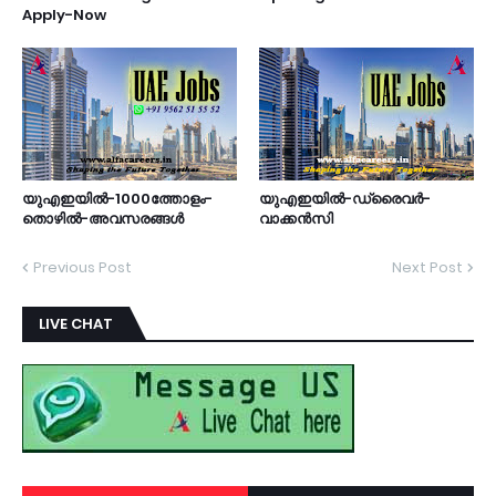
Apply-Now
യുഎഇയിൽ-1000ത്തോളം-
യുഎഇയില്‍-ഡ്രൈവർ-
തൊഴിൽ-അവസരങ്ങൾ
വാക്കൻസി
Previous Post
Next Post
LIVE CHAT