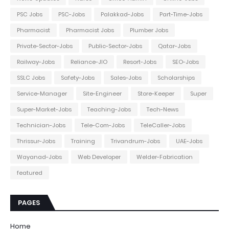
PSC Jobs
PSC-Jobs
Palakkad-Jobs
Part-Time-Jobs
Pharmacist
Pharmacist Jobs
Plumber Jobs
Private-Sector-Jobs
Public-Sector-Jobs
Qatar-Jobs
Railway-Jobs
Reliance-JIO
Resort-Jobs
SEO-Jobs
SSLC Jobs
Safety-Jobs
Sales-Jobs
Scholarships
Service-Manager
Site-Engineer
Store-Keeper
Super
Super-Market-Jobs
Teaching-Jobs
Tech-News
Technician-Jobs
Tele-Com-Jobs
TeleCaller-Jobs
Thrissur-Jobs
Training
Trivandrum-Jobs
UAE-Jobs
Wayanad-Jobs
Web Developer
Welder-Fabrication
featured
PAGES
Home