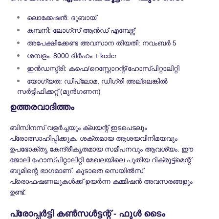
ലൊക്കേഷൻ: ദുബായ്
കമ്പനി: ലോഗ്സ് ആൻഡ് എമ്പേഴ്സ്
അപേക്ഷിക്കേണ്ട അവസാന തിയതി: നവംബർ 5
ശമ്പളം: 8000 ദിർഹം + kcdcr
ഇൻഡസ്ട്രി: കഫെ/റെസ്റ്റോറന്റ്/ഹോസ്പിറ്റാലിറ്റി
യോഗ്യത: ഡിപ്ലോമ, ഡിഗ്രി അല്ലെങ്കിൽ
സർട്ടിഫിക്കറ്റ് (മുൻഗണന)
ഉത്തരവാദിത്തം
ബിസിനസ് വളർച്ചയും ക്ലയന്റ് ഇടപെടലും
പ്രോത്സാഹിപ്പിക്കുക. ശക്തമായ ആശയവിനിമയവും
ഉപഭോക്തൃ കേന്ദ്രീകൃതമായ സമീപനവും ആവശ്യം. ഈ
ജോലി ഹോസ്പിറ്റാലിറ്റി മേഖലയിലെ പുതിയ റിക്രൂട്ട്മെന്റ്
ബൂമിന്റെ ഭാഗമാണ്. കൂടാതെ സെയിൽസ്
പ്രൊഫഷണലുകൾക്ക് ഉയർന്ന കമ്മിഷൻ അവസരങ്ങളും
ഉണ്ട്.
പ്രോപ്പർട്ടി കൺസൾട്ടന്റ് - ഫുൾ ടൈം