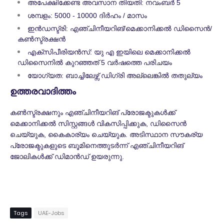
അപേക്ഷിക്കേണ്ട അവസാന തിയതി: നവംബർ 5
ശമ്പളം: 5000 - 10000 ദിർഹം / മാസം
ഇൻഡസ്ട്രി: എഞ്ചിനീയറിങ്/മെക്കാനിക്കൽ ഡിസൈൻ/
കൺസ്ട്രക്ഷൻ
എക്സിപീരിയന്‍സ്: യു എ ഇയിലെ മെക്കാനിക്കൽ
ഡിസൈനിൽ കുറഞ്ഞത് 5 വർഷത്തെ പരിചയം
യോഗ്യത: ബാച്ചിലേഴ്സ് ഡിഗ്രി അല്ലെങ്കിൽ തതുല്യം
ഉത്തരവാദിത്തം
കൺസ്ട്രക്ഷനും എഞ്ചിനീയറിങ് പ്രോജക്ടുകൾക്ക്
മെക്കാനിക്കൽ സിസ്റ്റങ്ങൾ വികസിപ്പിക്കുക, ഡിസൈൻ
ചെയ്യുക, കൈകാര്യം ചെയ്യുക. അടിസ്ഥാന സൗകര്യ
പ്രോജക്ടുകളുടെ ബൂമിനെത്തുടർന്ന് എഞ്ചിനീയറിങ്
ജോലികൾക്ക് ഡിമാൻഡ് ഉയരുന്നു.
Tags
UAE-Jobs