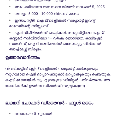
ലൊക്കേഷൻ:
ദുബായ്, യുഎഇ
അപേക്ഷിക്കേണ്ട അവസാന തിയതി: നവംബർ 5, 2025
ശമ്പളം: 5,000 - 10,000 ദിർഹം / മാസം
ഇൻഡസ്ട്രി: ഐ ടി/ടെക്നിക്കൽ സപ്പോർട്ട്/ഇവന്റ്
മാനേജ്മെന്റ് സിസ്റ്റംസ്
എക്സിപീരിയന്‍സ്: ടെക്നിക്കൽ സപ്പോർട്ടിലോ ഐ ടി/
കസ്റ്റമർ സർവീസിലോ 4+ വർഷം യോഗ്യത. കമ്പ്യൂട്ടർ
സയൻസ്, ഐ ടി അല്ലെങ്കിൽ ബന്ധപ്പെട്ട ഫീൽഡിൽ
ബാച്ചിലേഴ്സ് ബിരുദം.
ഉത്തരവാദിത്തം
വിവ ടിക്കറ്റിങ് ടൂളിന് ടെക്നിക്കൽ സപ്പോർട്ട് നൽകുകയും
സുഗമമായ ഐടി ഓപ്പറേഷനുകൾ ഉറപ്പാക്കുകയും ചെയ്യുക.
ഐടി മേഖലയിൽ യു എ ഇയുടെ ഡിജിറ്റൽ പരിവർത്തനം ഈ
ജോലികൾക്ക് ഉയർന്ന ഡിമാൻഡ് സൃഷ്ടിക്കുന്നു.
ലക്ഷറി ചോഫർ ഡ്രൈവർ - ഫുൾ ടൈം
ലൊക്കേഷൻ: ദുബായ്