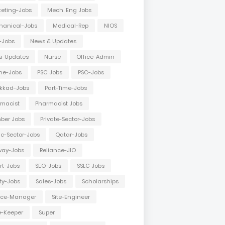
eting-Jobs
Mech. Eng Jobs
hanical-Jobs
Medical-Rep
NIOS
-Jobs
News & Updates
s-Updates
Nurse
Office-Admin
ne-Jobs
PSC Jobs
PSC-Jobs
kkad-Jobs
Part-Time-Jobs
macist
Pharmacist Jobs
ber Jobs
Private-Sector-Jobs
ic-Sector-Jobs
Qatar-Jobs
way-Jobs
Reliance-JIO
rt-Jobs
SEO-Jobs
SSLC Jobs
ty-Jobs
Sales-Jobs
Scholarships
vice-Manager
Site-Engineer
e-Keeper
Super