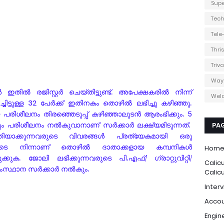
Supe
Tec
Tel
Thri
Triv
Way
ിൽ രജിസ്റ്റർ ചെയ്തിട്ടുണ്ട്. അപേക്ഷകരിൽ നിന്ന്
Weld
ട്ടുള്ള
32
പേർക്ക് ഇതിനകം തൊഴിൽ ലഭിച്ചു കഴിഞ്ഞു.
 പരിശീലനം തിരഞ്ഞെടുപ്പ് കഴിഞ്ഞാലുടൻ ആരംഭിക്കും.
5
ലും പരിശീലനം നൽകുവാനാണ് സർക്കാർ ലക്ഷ്യമിടുന്നത്.
PA
യാക്കുന്നവരുടെ വിവരങ്ങൾ പ്രത്യേകമായി ഒരു
ഇവിടെ നിന്നാണ് തൊഴിൽ ദാതാക്കളായ കമ്പനികൾ
Hom
ുക. ജോലി ലഭിക്കുന്നവരുടെ പി.എഫ്/ ഗ്രാറ്റുവിറ്റി/
Calic
ംസ്ഥാന സർക്കാർ നൽകും.
Calic
Interv
Accou
Engin