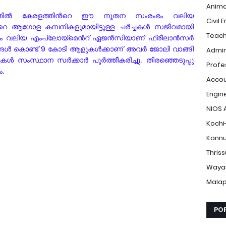
Anima
്തിൽ കേരളത്തിന്‍റെ ഈ നൂതന സംരംഭം വലിയ
Civil 
 ഒട്ടേറെ ആഗോള കമ്പനികളുമായിട്ടുള്ള ചർച്ചകൾ സജീവമായി
Teach
വും വലിയ എംപ്ലോയ്മെന്‍റ് ഏജൻസിയാണ് ഫ്രീലാൻസർ
്ങൾ കൊണ്ട്
9
കോടി ആളുകൾക്കാണ് അവർ ജോലി വാങ്ങി
Admin
ചകൾ സംസ്ഥാന സർക്കാർ പൂർത്തീകരിച്ചു. തിരഞ്ഞെടുപ്പു
Profe
ം.
Accou
Engin
NIOS 
Kochi
Kannu
Thris
Waya
Mala
PO