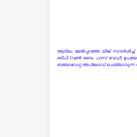
ആദ്യം മേൽപ്പറഞ്ഞ ലിങ്ക് സന്ദർശി
ഒടിപി (വൺ ടൈം പാസ് വേഡ്) ഉപയോഗി
ബയോഡേറ്റ അപ്ലോഡ് ചെയ്യാവുന്ന തര