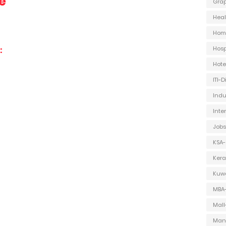
e
Grap
Heal
Hom
:
Hosp
Hot
ITI-
Indu
Inte
Jobs
KSA-
Kera
Kuwa
MBA
Mall
Man