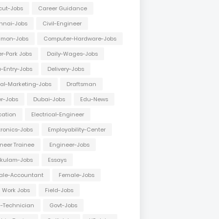
cut-Jobs
Career Guidance
nnai-Jobs
Civil-Engineer
mon-Jobs
Computer-Hardware-Jobs
r-Park Jobs
Daily-Wages-Jobs
-Entry-Jobs
Delivery-Jobs
tal-Marketing-Jobs
Draftsman
er-Jobs
Dubai-Jobs
Edu-News
cation
Electrical-Engineer
tronics-Jobs
Employability-Center
neer Trainee
Engineer-Jobs
akulam-Jobs
Essays
ale-Accountant
Female-Jobs
d Work Jobs
Field-Jobs
d-Technician
Govt-Jobs