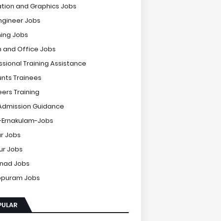
tion and Graphics Jobs
Engineer Jobs
ing Jobs
 and Office Jobs
ssional Training Assistance
nts Trainees
eers Training
Admission Guidance
-Ernakulam-Jobs
r Jobs
sur Jobs
nad Jobs
ppuram Jobs
PULAR