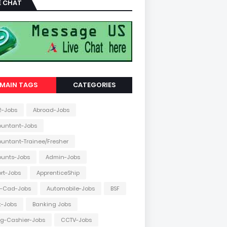
E CHAT
MAIN TAGS
CATEGORIES
2-Jobs
Abroad-Jobs
ountant-Jobs
untant-Trainee/Fresher
ounts-Jobs
Admin-Jobs
ort-Jobs
ApprenticeShip
o-Cad-Jobs
Automobile-Jobs
BSF
k-Jobs
Banking Jobs
ing-Cashier-Jobs
CCTV-Jobs