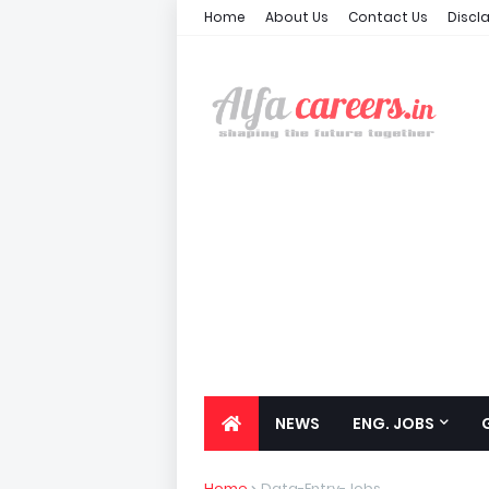
Home
About Us
Contact Us
Discl
NEWS
ENG. JOBS
Home
Data-Entry-Jobs