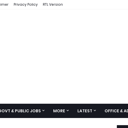
aimer
Privacy Policy
RTL Version
GOVT & PUBLIC JOBS
MORE
LATEST
OFFICE & 