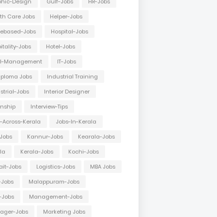
hic-Design
Gulf-Jobs
HR-Jobs
th Care Jobs
Helper-Jobs
ebased-Jobs
Hospital-Jobs
itality-Jobs
Hotel-Jobs
el-Management
IT-Jobs
Diploma Jobs
Industrial Training
strial-Jobs
Interior Designer
rnship
Interview-Tips
-Across-Kerala
Jobs-In-Kerala
Jobs
Kannur-Jobs
Kearala-Jobs
la
Kerala-Jobs
Kochi-Jobs
it-Jobs
Logistics-Jobs
MBA Jobs
-Jobs
Malappuram-Jobs
-Jobs
Management-Jobs
ager-Jobs
Marketing Jobs