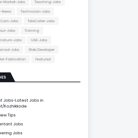
r-Market-Jobs
Teaching-Jobs
h-News
Technician-Jobs
e-Com-Jobs
TeleCaller-Jobs
ssur-Jobs
Training
andrum-Jobs
UAE-Jobs
anad-Jobs
Web Developer
er-Fabrication
featured
GES
e
ut Jobs-Latest Jobs in
ut/Kozhikkode
iew Tips
ntant Jobs
eering Jobs