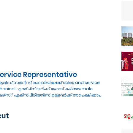
ervice Representative
് ആൻഡ് സർവീസ് കമ്പനിയിലേക്ക്
sales and service
chanical
എഞ്ചിനീയറിംഗ് ജോബ് കഴിഞ്ഞ
male
്‌സ് / എക്സ്പീരിയൻസ് ഉള്ളവർക്ക് അപേക്ഷിക്കാം.
cut