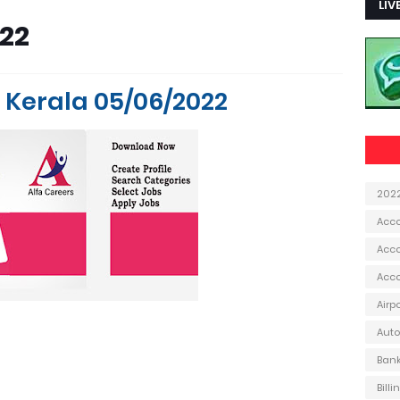
LIV
22
 Kerala 05/06/2022
202
Acc
Acco
Acc
Airp
Aut
Ban
Bill