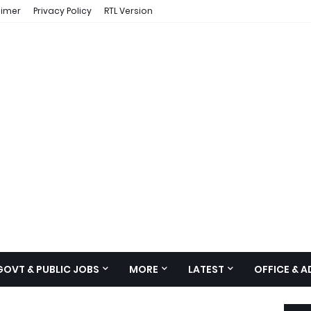
aimer
Privacy Policy
RTL Version
GOVT & PUBLIC JOBS
MORE
LATEST
OFFICE & 