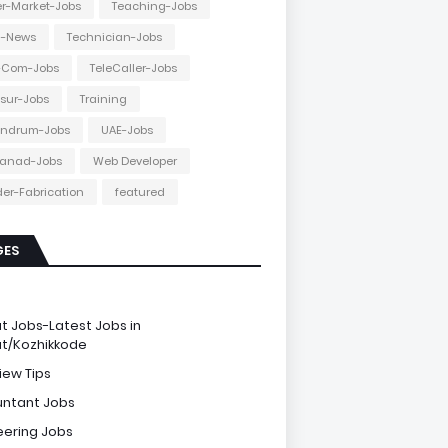
r-Market-Jobs
Teaching-Jobs
h-News
Technician-Jobs
e-Com-Jobs
TeleCaller-Jobs
ssur-Jobs
Training
andrum-Jobs
UAE-Jobs
anad-Jobs
Web Developer
er-Fabrication
featured
GES
e
ut Jobs-Latest Jobs in
ut/Kozhikkode
iew Tips
ntant Jobs
eering Jobs