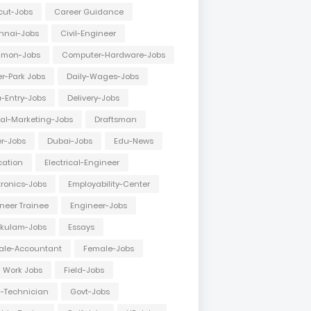
cut-Jobs
Career Guidance
nnai-Jobs
Civil-Engineer
mon-Jobs
Computer-Hardware-Jobs
r-Park Jobs
Daily-Wages-Jobs
-Entry-Jobs
Delivery-Jobs
tal-Marketing-Jobs
Draftsman
er-Jobs
Dubai-Jobs
Edu-News
cation
Electrical-Engineer
tronics-Jobs
Employability-Center
neer Trainee
Engineer-Jobs
akulam-Jobs
Essays
ale-Accountant
Female-Jobs
d Work Jobs
Field-Jobs
d-Technician
Govt-Jobs