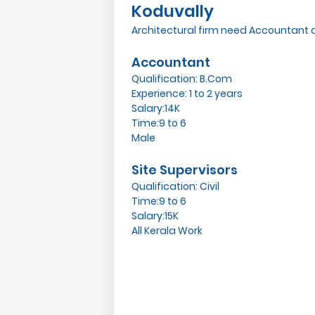
Koduvally
Architectural firm need Accountant a
Accountant
Qualification: B.Com
Experience: 1 to 2 years
Salary:14K
Time:9 to 6
Male
Site Supervisors
Qualification: Civil
Time:9 to 6
Salary:15K
All Kerala Work