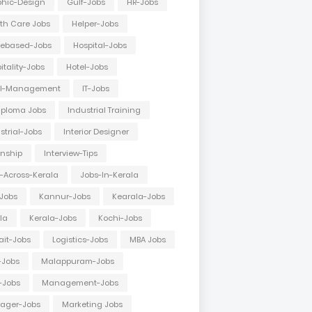
hic-Design
Gulf-Jobs
HR-Jobs
th Care Jobs
Helper-Jobs
ebased-Jobs
Hospital-Jobs
itality-Jobs
Hotel-Jobs
el-Management
IT-Jobs
Diploma Jobs
Industrial Training
strial-Jobs
Interior Designer
rnship
Interview-Tips
-Across-Kerala
Jobs-In-Kerala
Jobs
Kannur-Jobs
Kearala-Jobs
la
Kerala-Jobs
Kochi-Jobs
it-Jobs
Logistics-Jobs
MBA Jobs
-Jobs
Malappuram-Jobs
-Jobs
Management-Jobs
ager-Jobs
Marketing Jobs