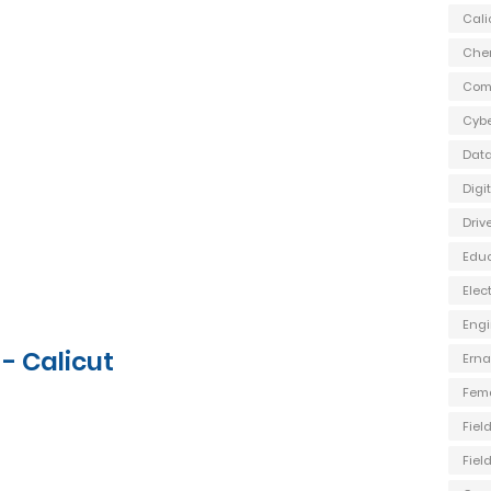
Cali
Che
Com
Cybe
Data
Digi
Driv
Edu
Elec
Engi
- Calicut
Ern
Fem
Fiel
Fiel