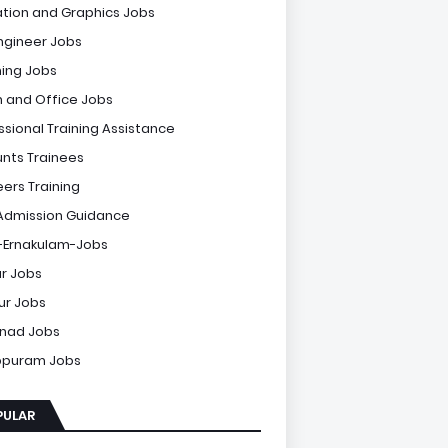
tion and Graphics Jobs
Engineer Jobs
ing Jobs
 and Office Jobs
ssional Training Assistance
nts Trainees
eers Training
Admission Guidance
-Ernakulam-Jobs
r Jobs
sur Jobs
nad Jobs
ppuram Jobs
PULAR