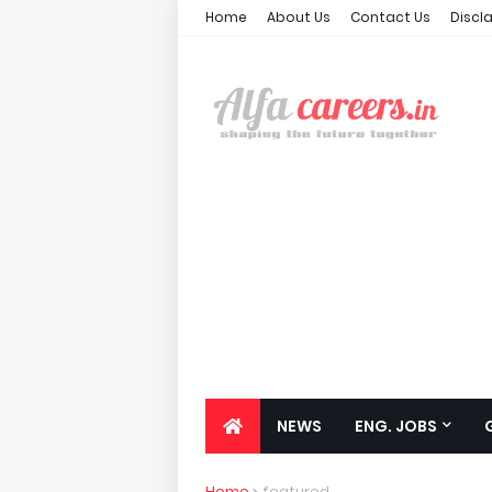
Home
About Us
Contact Us
Discl
NEWS
ENG. JOBS
Home
featured