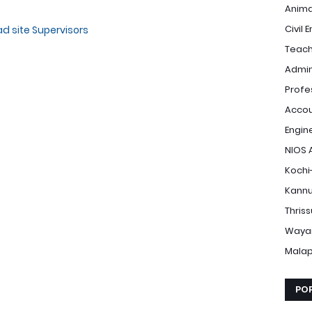
Anima
Civil 
d site Supervisors
Teach
Admin
Profe
Accou
Engin
NIOS 
Kochi
Kannu
Thris
Waya
Mala
PO