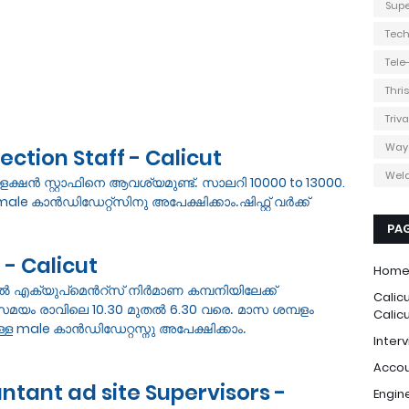
Supe
Tec
Tel
Thri
Triv
Way
ction Staff - Calicut
Weld
കളക്ഷൻ സ്റ്റാഫിനെ ആവശ്യമുണ്ട്. സാലറി
10000 to 13000.
male
കാൻഡിഡേറ്റ്സിനു അപേക്ഷിക്കാം.ഷിഫ്റ്റ്‌ വർക്ക്‌
PA
- Calicut
Hom
റൽ എക്യുപ്മെൻറ്സ് നിർമാണ കമ്പനിയിലേക്ക്
Calic
ി സമയം രാവിലെ
10.30
മുതൽ
6.30
വരെ. മാസ ശമ്പളം
Calic
ള്ള
male
കാൻഡിഡേറ്റസ്നു അപേക്ഷിക്കാം.
Interv
Accou
tant ad site Supervisors -
Engin