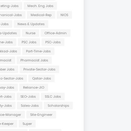
eting-Jobs
Mech. Eng Jobs
hanical-Jobs
Medical-Rep
NIOS
-Jobs
News & Updates
s-Updates
Nurse
Office-Admin
ne-Jobs
PSC Jobs
PSC-Jobs
kkad-Jobs
Part-Time-Jobs
macist
Pharmacist Jobs
ber Jobs
Private-Sector-Jobs
ic-Sector-Jobs
Qatar-Jobs
way-Jobs
Reliance-JIO
rt-Jobs
SEO-Jobs
SSLC Jobs
ty-Jobs
Sales-Jobs
Scholarships
vice-Manager
Site-Engineer
e-Keeper
Super