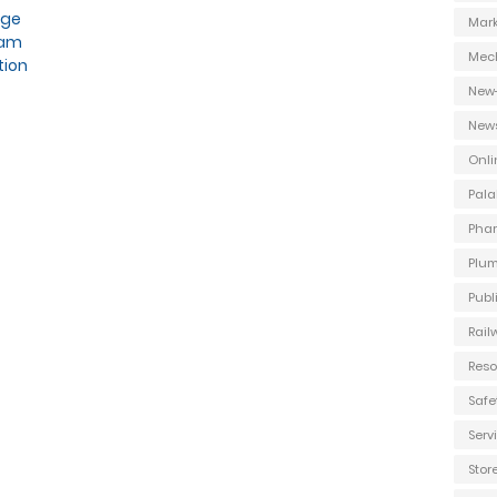
dge
Mark
lam
Mec
ion
New
New
Onli
Pala
Phar
Plum
Publ
Rail
Reso
Safe
Ser
Stor