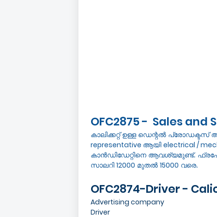
OFC2875 - Sales and S
കാലിക്കറ്റ്‌ ഉള്ള ഡെന്റൽ പ്രോഡക്ടസ
representative
ആയി
electrical / me
കാൻഡിഡേറ്റിനെ ആവശ്യമുണ്ട്. ഫ്രഷേഴ
സാലറി
12000
മുതൽ
15000
വരെ.
OFC2874-Driver - Cali
Advertising company
Driver