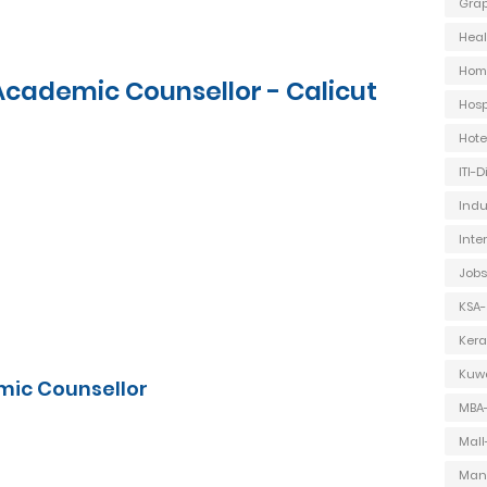
Grap
Heal
Hom
 Academic Counsellor - Calicut
Hosp
Hot
ITI-
Indu
Inte
Jobs
KSA-
Kera
Kuwa
mic Counsellor
MBA
Mall
Man