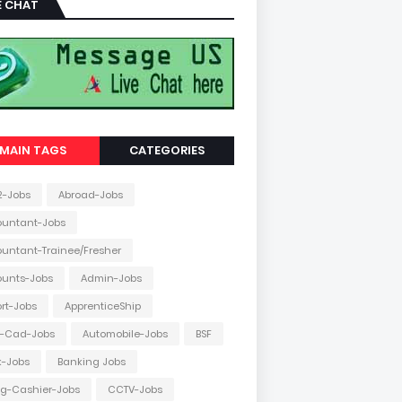
E CHAT
MAIN TAGS
CATEGORIES
2-Jobs
Abroad-Jobs
ountant-Jobs
untant-Trainee/Fresher
ounts-Jobs
Admin-Jobs
ort-Jobs
ApprenticeShip
o-Cad-Jobs
Automobile-Jobs
BSF
k-Jobs
Banking Jobs
ing-Cashier-Jobs
CCTV-Jobs