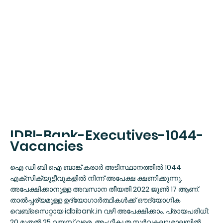
IDBI-Bank-Executives-1044-
Vacancies
ഐ ഡി ബി ഐ ബാങ്ക് കരാര്‍ അടിസ്ഥാനത്തില്‍ 1044
എക്‌സിക്യൂട്ടീവുകളില്‍ നിന്ന് അപേക്ഷ ക്ഷണിക്കുന്നു.
അപേക്ഷിക്കാനുള്ള അവസാന തീയതി 2022 ജൂണ്‍ 17 ആണ്.
താല്‍പ്പര്യമുള്ള ഉദ്യോഗാര്‍ത്ഥികള്‍ക്ക് ഔദ്യോഗിക
വെബ്‌സൈറ്റായ idbibank.in വഴി അപേക്ഷിക്കാം. പ്രായപരിധി:
20 മുതല്‍ 25 വയസ്സ് വരെ. അംഗീകൃത സര്‍വകലാശാലയില്‍