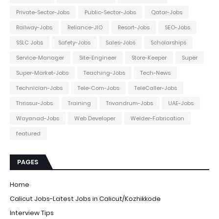
Private-Sector-Jobs
Public-Sector-Jobs
Qatar-Jobs
Railway-Jobs
Reliance-JIO
Resort-Jobs
SEO-Jobs
SSLC Jobs
Safety-Jobs
Sales-Jobs
Scholarships
Service-Manager
Site-Engineer
Store-Keeper
Super
Super-Market-Jobs
Teaching-Jobs
Tech-News
Technician-Jobs
Tele-Com-Jobs
TeleCaller-Jobs
Thrissur-Jobs
Training
Trivandrum-Jobs
UAE-Jobs
Wayanad-Jobs
Web Developer
Welder-Fabrication
featured
PAGES
Home
Calicut Jobs-Latest Jobs in Calicut/Kozhikkode
Interview Tips