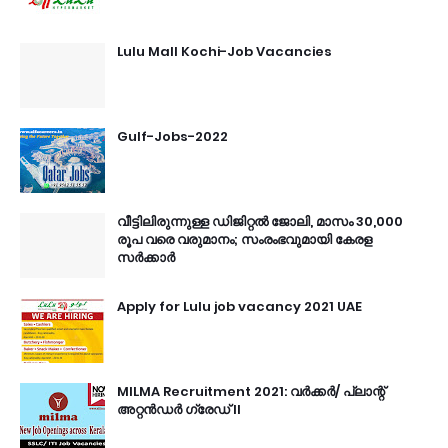
Lulu Mall Kochi-Job Vacancies
Gulf-Jobs-2022
വീട്ടിലിരുന്നുള്ള ഡിജിറ്റൽ ജോലി, മാസം 30,000
രൂപ വരെ വരുമാനം; സംരംഭവുമായി കേരള
സർക്കാർ
Apply for Lulu job vacancy 2021 UAE
MILMA Recruitment 2021: വർക്കർ/ പ്ലാന്റ്
അറ്റൻഡർ ഗ്രേഡ് II