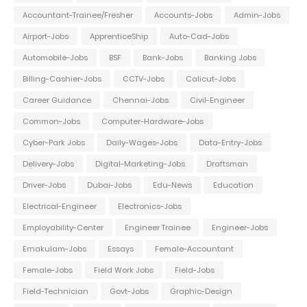
Accountant-Trainee/Fresher
Accounts-Jobs
Admin-Jobs
Airport-Jobs
ApprenticeShip
Auto-Cad-Jobs
Automobile-Jobs
BSF
Bank-Jobs
Banking Jobs
Billing-Cashier-Jobs
CCTV-Jobs
Calicut-Jobs
Career Guidance
Chennai-Jobs
Civil-Engineer
Common-Jobs
Computer-Hardware-Jobs
Cyber-Park Jobs
Daily-Wages-Jobs
Data-Entry-Jobs
Delivery-Jobs
Digital-Marketing-Jobs
Draftsman
Driver-Jobs
Dubai-Jobs
Edu-News
Education
Electrical-Engineer
Electronics-Jobs
Employability-Center
Engineer Trainee
Engineer-Jobs
Ernakulam-Jobs
Essays
Female-Accountant
Female-Jobs
Field Work Jobs
Field-Jobs
Field-Technician
Govt-Jobs
Graphic-Design