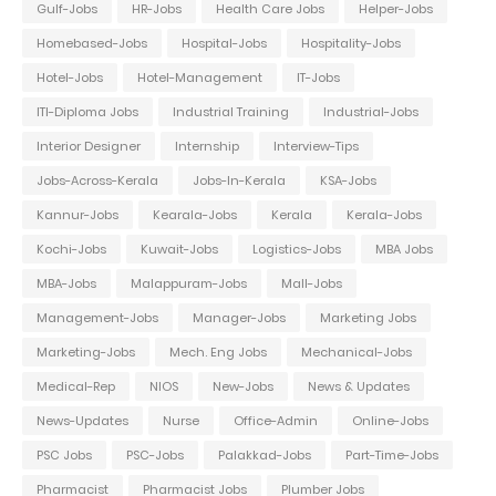
Gulf-Jobs
HR-Jobs
Health Care Jobs
Helper-Jobs
Homebased-Jobs
Hospital-Jobs
Hospitality-Jobs
Hotel-Jobs
Hotel-Management
IT-Jobs
ITI-Diploma Jobs
Industrial Training
Industrial-Jobs
Interior Designer
Internship
Interview-Tips
Jobs-Across-Kerala
Jobs-In-Kerala
KSA-Jobs
Kannur-Jobs
Kearala-Jobs
Kerala
Kerala-Jobs
Kochi-Jobs
Kuwait-Jobs
Logistics-Jobs
MBA Jobs
MBA-Jobs
Malappuram-Jobs
Mall-Jobs
Management-Jobs
Manager-Jobs
Marketing Jobs
Marketing-Jobs
Mech. Eng Jobs
Mechanical-Jobs
Medical-Rep
NIOS
New-Jobs
News & Updates
News-Updates
Nurse
Office-Admin
Online-Jobs
PSC Jobs
PSC-Jobs
Palakkad-Jobs
Part-Time-Jobs
Pharmacist
Pharmacist Jobs
Plumber Jobs