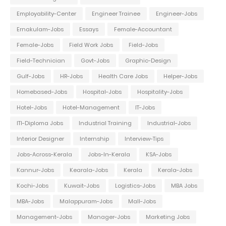
Employability-Center
Engineer Trainee
Engineer-Jobs
Ernakulam-Jobs
Essays
Female-Accountant
Female-Jobs
Field Work Jobs
Field-Jobs
Field-Technician
Govt-Jobs
Graphic-Design
Gulf-Jobs
HR-Jobs
Health Care Jobs
Helper-Jobs
Homebased-Jobs
Hospital-Jobs
Hospitality-Jobs
Hotel-Jobs
Hotel-Management
IT-Jobs
ITI-Diploma Jobs
Industrial Training
Industrial-Jobs
Interior Designer
Internship
Interview-Tips
Jobs-Across-Kerala
Jobs-In-Kerala
KSA-Jobs
Kannur-Jobs
Kearala-Jobs
Kerala
Kerala-Jobs
Kochi-Jobs
Kuwait-Jobs
Logistics-Jobs
MBA Jobs
MBA-Jobs
Malappuram-Jobs
Mall-Jobs
Management-Jobs
Manager-Jobs
Marketing Jobs