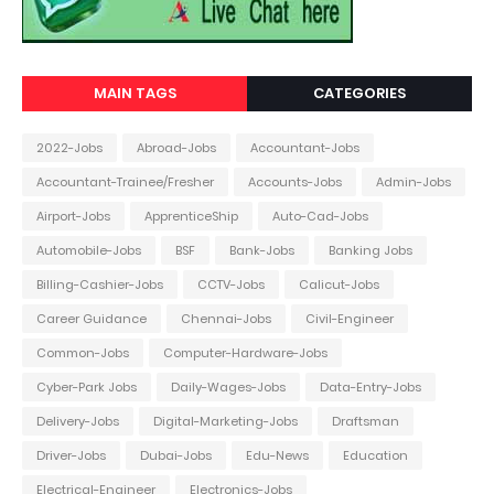
MAIN TAGS
CATEGORIES
2022-Jobs
Abroad-Jobs
Accountant-Jobs
Accountant-Trainee/Fresher
Accounts-Jobs
Admin-Jobs
Airport-Jobs
ApprenticeShip
Auto-Cad-Jobs
Automobile-Jobs
BSF
Bank-Jobs
Banking Jobs
Billing-Cashier-Jobs
CCTV-Jobs
Calicut-Jobs
Career Guidance
Chennai-Jobs
Civil-Engineer
Common-Jobs
Computer-Hardware-Jobs
Cyber-Park Jobs
Daily-Wages-Jobs
Data-Entry-Jobs
Delivery-Jobs
Digital-Marketing-Jobs
Draftsman
Driver-Jobs
Dubai-Jobs
Edu-News
Education
Electrical-Engineer
Electronics-Jobs