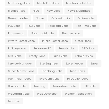
Marketing-Jobs
Mech. Eng Jobs
Mechanical-Jobs
Medical-Rep
NIOS
New-Jobs
News & Updates
News-Updates
Nurse
Office-Admin
Online-Jobs
PSC Jobs
PSC-Jobs
Palakkad-Jobs
Part-Time-Jobs
Pharmacist
Pharmacist Jobs
Plumber Jobs
Private-Sector-Jobs
Public-Sector-Jobs
Qatar-Jobs
Railway-Jobs
Reliance-JIO
Resort-Jobs
SEO-Jobs
SSLC Jobs
Safety-Jobs
Sales-Jobs
Scholarships
Service-Manager
Site-Engineer
Store-Keeper
Super
Super-Market-Jobs
Teaching-Jobs
Tech-News
Technician-Jobs
Tele-Com-Jobs
TeleCaller-Jobs
Thrissur-Jobs
Training
Trivandrum-Jobs
UAE-Jobs
Wayanad-Jobs
Web Developer
Welder-Fabrication
featured