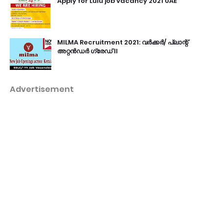
Apply for Lulu job vacancy 2021 UAE
MILMA Recruitment 2021: വർക്കർ/ പ്ലാന്റ്
അറ്റൻഡർ ഗ്രേഡ് II
Advertisement