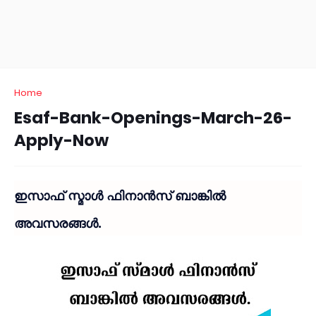
Home
Esaf-Bank-Openings-March-26-
Apply-Now
ഇസാഫ് സ്മാൾ ഫിനാൻസ് ബാങ്കിൽ
അവസരങ്ങൾ.