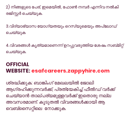
2) നിങ്ങളുടെ പേര്, ഇമെയിൽ, ഫോൺ നമ്പർ എന്നിവ നൽകി
രജിസ്റ്റർ ചെയ്യുക.
3.വിദ്യാഭ്യാസ യോഗ്യതയും റെസ്യൂമെയും അപ്‌ലോഡ്
ചെയ്യുക
4.വിവരങ്ങൾ കൃത്യമാണെന്ന് ഉറപ്പുവരുത്തിയ ശേഷം സബ്മിറ്റ്
ചെയ്യുക.
OFFICIAL
WEBSITE:
esafcareers.zappyhire.com
ശ്രദ്ധിക്കുക: ബാങ്കിംഗ് മേഖലയിൽ ജോലി
ആഗ്രഹിക്കുന്നവർക്ക്, പ്രത്യേകിച്ച് ഫീൽഡ് വർക്ക്
ചെയ്യാൻ താല്പര്യമുള്ളവർക്ക് ഇതൊരു നല്ല
അവസരമാണ്. കൂടുതൽ വിവരങ്ങൾക്കായി ആ
വെബ്സൈറ്റിലെ നോക്കുക.