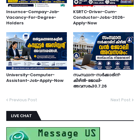
Insurnce-Compay-Job-
KSRTC-Driver-Cum-
Vacancy-For-Degree-
Conductor-Jobs-2026-
Holders
Apply-Now
University-Computer-
സംസ്ഥാന-സർക്കാരിന്-
Assistant-Job-Apply-Now
കീഴിൽ-ജോലി-
അവസരം30.7.26
Previous Post
Next Post
LIVE CHAT