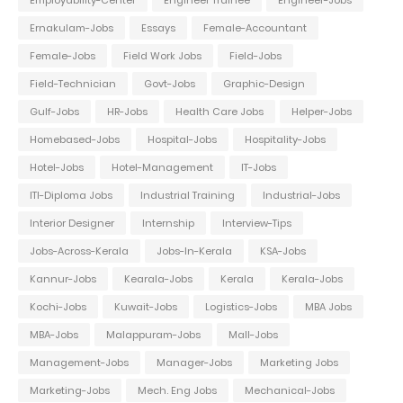
Employability-Center
Engineer Trainee
Engineer-Jobs
Ernakulam-Jobs
Essays
Female-Accountant
Female-Jobs
Field Work Jobs
Field-Jobs
Field-Technician
Govt-Jobs
Graphic-Design
Gulf-Jobs
HR-Jobs
Health Care Jobs
Helper-Jobs
Homebased-Jobs
Hospital-Jobs
Hospitality-Jobs
Hotel-Jobs
Hotel-Management
IT-Jobs
ITI-Diploma Jobs
Industrial Training
Industrial-Jobs
Interior Designer
Internship
Interview-Tips
Jobs-Across-Kerala
Jobs-In-Kerala
KSA-Jobs
Kannur-Jobs
Kearala-Jobs
Kerala
Kerala-Jobs
Kochi-Jobs
Kuwait-Jobs
Logistics-Jobs
MBA Jobs
MBA-Jobs
Malappuram-Jobs
Mall-Jobs
Management-Jobs
Manager-Jobs
Marketing Jobs
Marketing-Jobs
Mech. Eng Jobs
Mechanical-Jobs