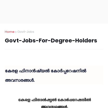
Home
Govt-Jobs
Govt-Jobs-For-Degree-Holders
കേരള ഫിനാൻഷ്യൽ കോർപ്പറേഷനിൽ
അവസരങ്ങൾ.