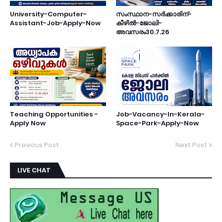
University-Computer-
സംസ്ഥാന-സർക്കാരിന്-
Assistant-Job-Apply-Now
കീഴിൽ-ജോലി-
അവസരം30.7.26
Teaching Opportunities -
Job-Vacancy-In-Kerala-
Apply Now
Space-Park-Apply-Now
Previous Post
Next Post
LIVE CHAT