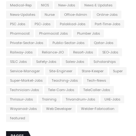
Medical-Rep
NIOS
New-Jobs
News & Updates
News-Updates
Nurse
Office-Admin
Online-Jobs
PSC Jobs
PSC-Jobs
Palakkad-Jobs
Part-Time-Jobs
Pharmacist
Pharmacist Jobs
Plumber Jobs
Private-Sector-Jobs
Public-Sector-Jobs
Qatar-Jobs
Railway-Jobs
Reliance-JIO
Resort-Jobs
SEO-Jobs
SSLC Jobs
Safety-Jobs
Sales-Jobs
Scholarships
Service-Manager
Site-Engineer
Store-Keeper
Super
Super-Market-Jobs
Teaching-Jobs
Tech-News
Technician-Jobs
Tele-Com-Jobs
TeleCaller-Jobs
Thrissur-Jobs
Training
Trivandrum-Jobs
UAE-Jobs
Wayanad-Jobs
Web Developer
Welder-Fabrication
featured
PAGES