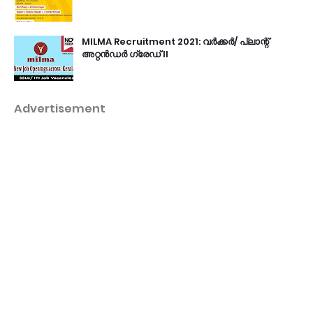
MILMA Recruitment 2021: വർക്കർ/ പ്ലാന്റ്
അറ്റൻഡർ ഗ്രേഡ് II
Advertisement