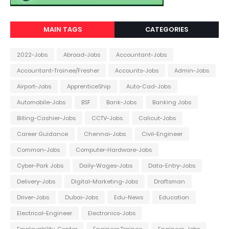
MAIN TAGS
CATEGORIES
2022-Jobs
Abroad-Jobs
Accountant-Jobs
Accountant-Trainee/Fresher
Accounts-Jobs
Admin-Jobs
Airport-Jobs
ApprenticeShip
Auto-Cad-Jobs
Automobile-Jobs
BSF
Bank-Jobs
Banking Jobs
Billing-Cashier-Jobs
CCTV-Jobs
Calicut-Jobs
Career Guidance
Chennai-Jobs
Civil-Engineer
Common-Jobs
Computer-Hardware-Jobs
Cyber-Park Jobs
Daily-Wages-Jobs
Data-Entry-Jobs
Delivery-Jobs
Digital-Marketing-Jobs
Draftsman
Driver-Jobs
Dubai-Jobs
Edu-News
Education
Electrical-Engineer
Electronics-Jobs