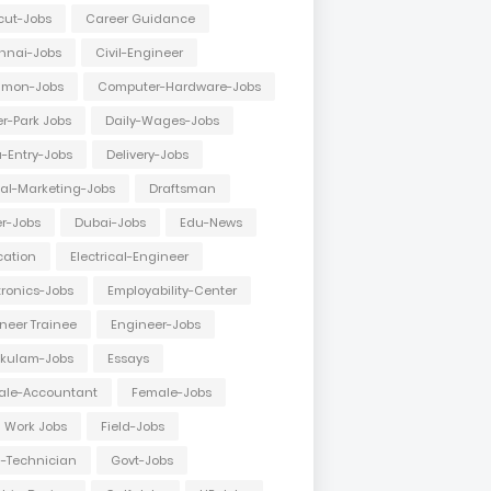
cut-Jobs
Career Guidance
nnai-Jobs
Civil-Engineer
mon-Jobs
Computer-Hardware-Jobs
r-Park Jobs
Daily-Wages-Jobs
-Entry-Jobs
Delivery-Jobs
tal-Marketing-Jobs
Draftsman
er-Jobs
Dubai-Jobs
Edu-News
cation
Electrical-Engineer
tronics-Jobs
Employability-Center
neer Trainee
Engineer-Jobs
akulam-Jobs
Essays
ale-Accountant
Female-Jobs
d Work Jobs
Field-Jobs
d-Technician
Govt-Jobs