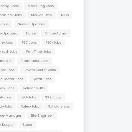
eting-Jobs
Mech. Eng Jobs
hanical-Jobs
Medical-Rep
NIOS
-Jobs
News & Updates
s-Updates
Nurse
Office-Admin
ne-Jobs
PSC Jobs
PSC-Jobs
kkad-Jobs
Part-Time-Jobs
macist
Pharmacist Jobs
ber Jobs
Private-Sector-Jobs
ic-Sector-Jobs
Qatar-Jobs
way-Jobs
Reliance-JIO
rt-Jobs
SEO-Jobs
SSLC Jobs
ty-Jobs
Sales-Jobs
Scholarships
vice-Manager
Site-Engineer
e-Keeper
Super