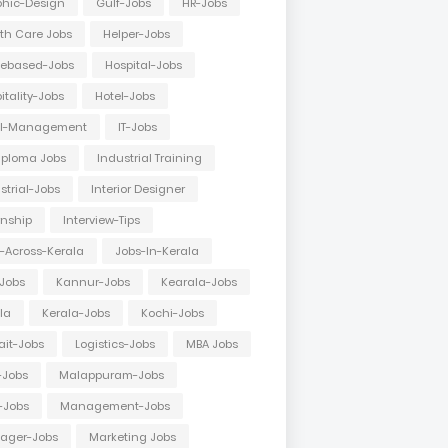
hic-Design
Gulf-Jobs
HR-Jobs
th Care Jobs
Helper-Jobs
ebased-Jobs
Hospital-Jobs
itality-Jobs
Hotel-Jobs
el-Management
IT-Jobs
Diploma Jobs
Industrial Training
strial-Jobs
Interior Designer
rnship
Interview-Tips
-Across-Kerala
Jobs-In-Kerala
Jobs
Kannur-Jobs
Kearala-Jobs
la
Kerala-Jobs
Kochi-Jobs
it-Jobs
Logistics-Jobs
MBA Jobs
-Jobs
Malappuram-Jobs
-Jobs
Management-Jobs
ager-Jobs
Marketing Jobs