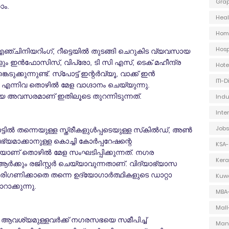
Grap
ാം.
Heal
Hom
Hosp
എഞ്ചിനിയറിംഗ്, റീട്ടെയില്‍ തുടങ്ങി ചെറുകിട വ്യവസായ
ളും ഇന്‍ഫോസിസ്, വിപ്രോ, ടി സി എസ്, ടെക് മഹീന്ദ്ര
Hot
ുക്കുന്നുണ്ട്. സ്‌പോട്ട് ഇന്റര്‍വ്യൂ, വാക്ക് ഇന്‍
ITI-
‍ എന്നിവ തൊഴില്‍ മേള വാഗ്ദാനം ചെയ്യുന്നു.
 വലിയ അവസരമാണ് ഇതിലൂടെ തുറന്നിടുന്നത്.
Indu
Inte
Jobs
്ടില്‍ തന്നെയുള്ള സ്ത്രീകളുള്‍പ്പടെയുള്ള സ്‌കില്‍ഡ്, അണ്‍
ഭ്യമാക്കാനുള്ള കൊച്ചി കോര്‍പ്പറേഷന്റെ
KSA-
യാണ് തൊഴില്‍ മേള സംഘടിപ്പിക്കുന്നത്. നഗര
Kera
‍ക്കും രജിസ്റ്റര്‍ ചെയ്യാവുന്നതാണ്. വിദ്യാഭ്യാസ
ിക്കാതെ തന്നെ ഉദ്യോഗാര്‍ത്ഥികളുടെ ഡാറ്റാ
Kuwa
റാക്കുന്നു.
MBA
Mall
രെ ആവശ്യമുള്ളവര്‍ക്ക് നഗരസഭയെ സമീപിച്ച്
Man