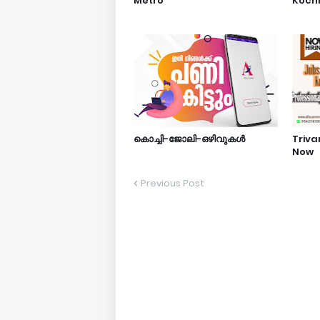
Metro
Kochi
കൊച്ചി-ജോലി-ഒഴിവുകൾ
Triv
Now
Previous Post