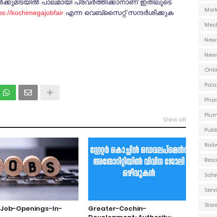
ക്കുമിടയില്‍ പാലമായി പ്രവര്‍ത്തിക്കാനാണ് ഇതിലൂടെ
Mark
ps://kochimegajobfair
എന്ന വെബ്‌സൈറ്റ് സന്ദര്‍ശിക്കുക
Mec
New
New
Onli
Pala
Phar
Plum
View all
Publ
Rail
Reso
Safe
Ser
Stor
-Job-Openings-In-
Greater-Cochin-