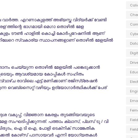
Cali
Che
ര്‍ത്ത. എറണാകുളത്ത് അഭ്യസ്ത വിദ്യര്‍ക്ക് വേണ്ടി
Com
രള'ത്തിന്റെ ഭാഗമായി മെഗാ തൊഴില്‍ മേള
ുളം ടൗണ്‍ ഹാളില്‍ കൊച്ചി കോര്‍പ്പറേഷനില്‍ ആണ്
Cybe
നൂറിലേറെ സ്വകാര്യ സ്ഥാപനങ്ങളാണ് തൊഴില്‍ മേളയില്‍
Data
Digi
Driv
നം ചെയ്യുന്ന തൊഴില്‍ മേളയില്‍ പങ്കെടുക്കാന്‍
Edu
ുകളുടെയും ആവശ്യമായ കോപ്പികള്‍ സഹിതം
വാഴ്ച രാവിലെ എട്ട് മണിക്കാണ് രജിസ്‌ട്രേഷന്‍
Elec
ന്ന വെബ്‌സൈറ്റ് വഴിയും ഉദ്യോഗാര്‍ത്ഥികള്‍ക്ക് പേര്
Engi
Ern
Fem
തദ്ദേശ വകുപ്പ്, വിജ്ഞാന കേരളം തുടങ്ങിയവയുടെ
Fiel
 സംഘടിപ്പിക്കുന്നത്. പത്താം ക്ലാസ്, പ്ലസ് ടു / വി
ബിരുദം, ഐ ടി ഐ, പോളി ടെക്‌നിക് സാങ്കേതിക
Fiel
്കല്‍ കോഴ്‌സ് പാസായവര്‍ എന്നി യോഗ്യതകള്‍