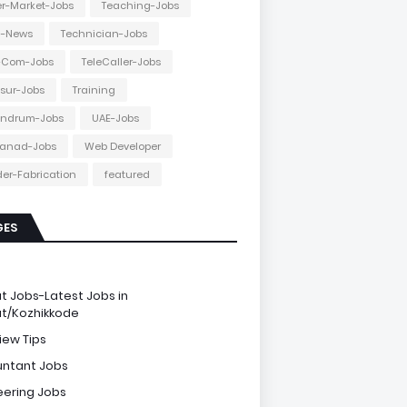
r-Market-Jobs
Teaching-Jobs
h-News
Technician-Jobs
e-Com-Jobs
TeleCaller-Jobs
ssur-Jobs
Training
andrum-Jobs
UAE-Jobs
anad-Jobs
Web Developer
er-Fabrication
featured
GES
e
ut Jobs-Latest Jobs in
ut/Kozhikkode
iew Tips
ntant Jobs
eering Jobs