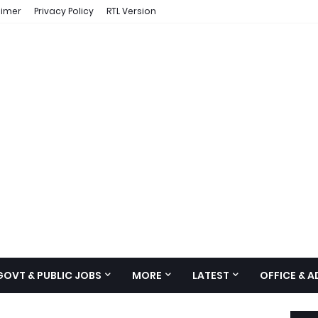
aimer
Privacy Policy
RTL Version
GOVT & PUBLIC JOBS
MORE
LATEST
OFFICE & 