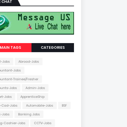
E CHAT
MAIN TAGS
CATEGORIES
2-Jobs
Abroad-Jobs
ountant-Jobs
untant-Trainee/Fresher
ounts-Jobs
Admin-Jobs
ort-Jobs
ApprenticeShip
o-Cad-Jobs
Automobile-Jobs
BSF
k-Jobs
Banking Jobs
ing-Cashier-Jobs
CCTV-Jobs