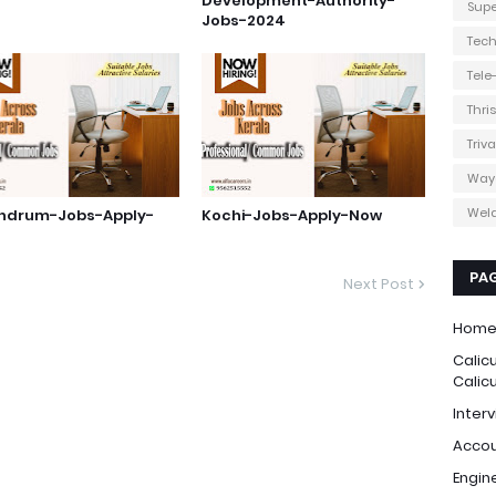
Development-Authority-
Supe
Jobs-2024
Tec
Tel
Thri
Triv
Way
Weld
andrum-Jobs-Apply-
Kochi-Jobs-Apply-Now
PA
Next Post
Hom
Calic
Calic
Interv
Accou
Engin