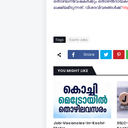
തൊഴിലന്വേഷകര്‍ക്കും തൊഴില്‍ദായകര്‍
ലക്ഷ്യമിടുന്നത്. വിശദവിവരങ്ങള്‍ക്ക്
htt
Tags
Kochi-Jobs
Share
YOU MIGHT LIKE
Job-Vacancies-In-Kochi-
SSLC