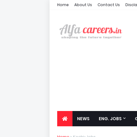
Home
About Us
Contact Us
Discl
NEWS
ENG. JOBS
Home
Kochi-Jobs