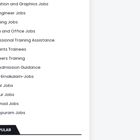
tion and Graphics Jobs
Engineer Jobs
ing Jobs
 and Office Jobs
ssional Training Assistance
nts Trainees
eers Training
Admission Guidance
-Ernakulam-Jobs
r Jobs
sur Jobs
nad Jobs
ppuram Jobs
PULAR