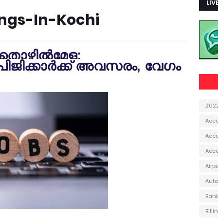
LIV
ngs-In-Kochi
‍ തൊഴില്‍മേള;
ജിക്കാര്‍ക്ക് അവസരം, വേഗം
202
Acc
Acco
Acc
Airp
Aut
Ban
Bill