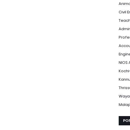
Anima
Civil 
Teach
Admin
Profe
Accou
Engin
NIOS 
Kochi
Kannu
Thris
Waya
Mala
PO