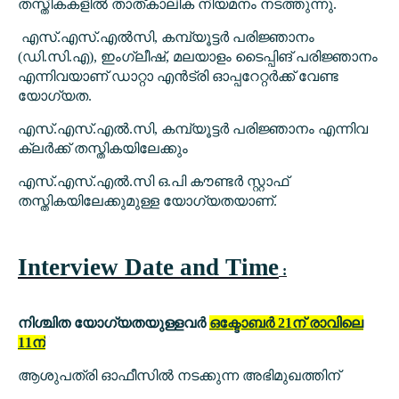
തസ്തികകളിൽ താത്കാലിക നിയമനം നടത്തുന്നു.
എസ്.എസ്.എൽസി, കമ്പ്യൂട്ടർ പരിജ്ഞാനം
(ഡി.സി.എ), ഇംഗ്ലീഷ്, മലയാളം ടൈപ്പിങ് പരിജ്ഞാനം
എന്നിവയാണ് ഡാറ്റാ എൻട്രി ഓപ്പറേറ്റർക്ക് വേണ്ട
യോഗ്യത.
എസ്.എസ്.എൽ.സി, കമ്പ്യൂട്ടർ പരിജ്ഞാനം എന്നിവ
ക്ലർക്ക് തസ്തികയിലേക്കും
എസ്.എസ്.എൽ.സി ഒ.പി കൗണ്ടർ സ്റ്റാഫ്
തസ്തികയിലേക്കുമുള്ള യോഗ്യതയാണ്.
Interview Date and Time
:
നിശ്ചിത യോഗ്യതയുള്ളവർ
ഒക്ടോബർ 21ന് രാവിലെ
11ന്
ആശുപത്രി ഓഫീസിൽ നടക്കുന്ന അഭിമുഖത്തിന്