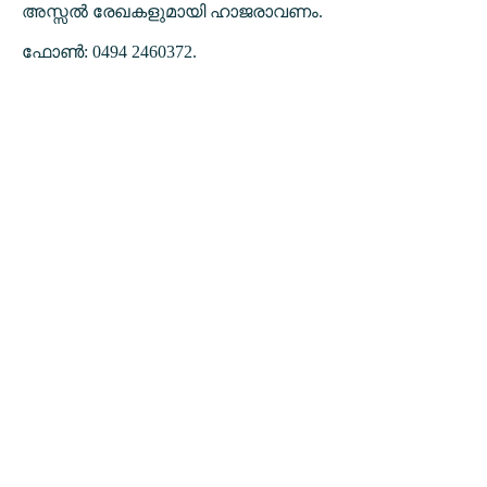
അസ്സൽ രേഖകളുമായി ഹാജരാവണം.
ഫോൺ: 0494 2460372.