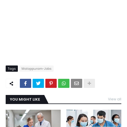
Tags
Malappuram-Jobs
YOU MIGHT LIKE
View all