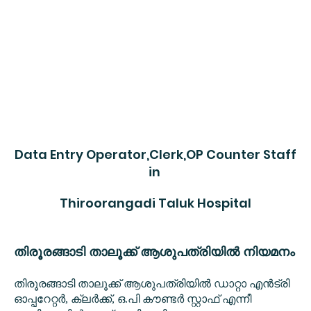
Data Entry Operator,Clerk,OP Counter Staff
in
Thiroorangadi Taluk Hospital
തിരൂരങ്ങാടി താലൂക്ക് ആശുപത്രിയിൽ നിയമനം
തിരൂരങ്ങാടി താലൂക്ക് ആശുപത്രിയിൽ ഡാറ്റാ എൻട്രി
ഓപ്പറേറ്റർ, ക്ലർക്ക്, ഒ.പി കൗണ്ടർ സ്റ്റാഫ് എന്നീ