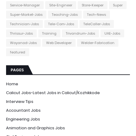
Service-Manager
Site-Engineer
Store-Keeper
Super
Super-Market-Jobs
Teaching-Jobs
Tech-News
Technician-Jobs
Tele-Com-Jobs
TeleCaller-Jobs
Thrissur-Jobs
Training
Trivandrum-Jobs
UAE-Jobs
Wayanad-Jobs
Web Developer
Welder-Fabrication
featured
PAGES
Home
Calicut Jobs-Latest Jobs in Calicut/Kozhikkode
Interview Tips
Accountant Jobs
Engineering Jobs
Animation and Graphics Jobs