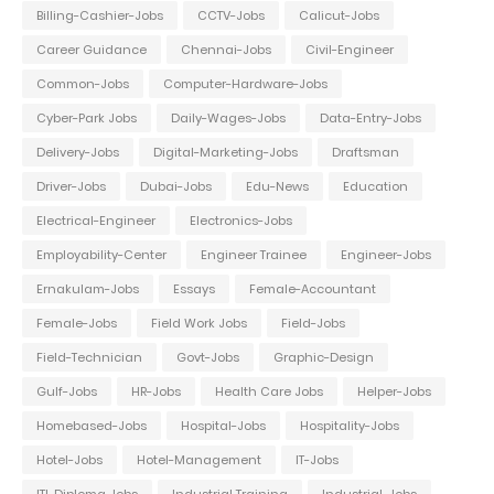
Billing-Cashier-Jobs
CCTV-Jobs
Calicut-Jobs
Career Guidance
Chennai-Jobs
Civil-Engineer
Common-Jobs
Computer-Hardware-Jobs
Cyber-Park Jobs
Daily-Wages-Jobs
Data-Entry-Jobs
Delivery-Jobs
Digital-Marketing-Jobs
Draftsman
Driver-Jobs
Dubai-Jobs
Edu-News
Education
Electrical-Engineer
Electronics-Jobs
Employability-Center
Engineer Trainee
Engineer-Jobs
Ernakulam-Jobs
Essays
Female-Accountant
Female-Jobs
Field Work Jobs
Field-Jobs
Field-Technician
Govt-Jobs
Graphic-Design
Gulf-Jobs
HR-Jobs
Health Care Jobs
Helper-Jobs
Homebased-Jobs
Hospital-Jobs
Hospitality-Jobs
Hotel-Jobs
Hotel-Management
IT-Jobs