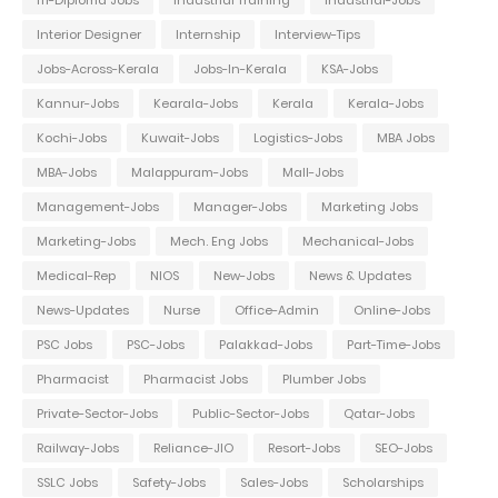
ITI-Diploma Jobs
Industrial Training
Industrial-Jobs
Interior Designer
Internship
Interview-Tips
Jobs-Across-Kerala
Jobs-In-Kerala
KSA-Jobs
Kannur-Jobs
Kearala-Jobs
Kerala
Kerala-Jobs
Kochi-Jobs
Kuwait-Jobs
Logistics-Jobs
MBA Jobs
MBA-Jobs
Malappuram-Jobs
Mall-Jobs
Management-Jobs
Manager-Jobs
Marketing Jobs
Marketing-Jobs
Mech. Eng Jobs
Mechanical-Jobs
Medical-Rep
NIOS
New-Jobs
News & Updates
News-Updates
Nurse
Office-Admin
Online-Jobs
PSC Jobs
PSC-Jobs
Palakkad-Jobs
Part-Time-Jobs
Pharmacist
Pharmacist Jobs
Plumber Jobs
Private-Sector-Jobs
Public-Sector-Jobs
Qatar-Jobs
Railway-Jobs
Reliance-JIO
Resort-Jobs
SEO-Jobs
SSLC Jobs
Safety-Jobs
Sales-Jobs
Scholarships