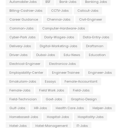
Automobile-Jobs
BSF
Bank-Jobs
Banking Jobs
Billing-Cashier-Jobs
CCTV-Jobs
Calicut-Jobs
Career Guidance
Chennai-Jobs
Civil-Engineer
Common-Jobs
Computer-Hardware-Jobs
Cyber-Park Jobs
Daily-Wages-Jobs
Data-Entry-Jobs
Delivery-Jobs
Digital-Marketing-Jobs
Draftsman
Driver-Jobs
Dubai-Jobs
Edu-News
Education
Electrical-Engineer
Electronics-Jobs
Employability-Center
Engineer Trainee
Engineer-Jobs
Ernakulam-Jobs
Essays
Female-Accountant
Female-Jobs
Field Work Jobs
Field-Jobs
Field-Technician
Govt-Jobs
Graphic-Design
Gulf-Jobs
HR-Jobs
Health Care Jobs
Helper-Jobs
Homebased-Jobs
Hospital-Jobs
Hospitality-Jobs
Hotel-Jobs
Hotel-Management
IT-Jobs