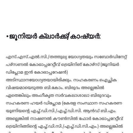
•ജൂനിയര്‍ ക്ലാര്‍ക്ക്/കാഷ്യര്‍:
എസ്.എസ്.എല്‍.സി./തത്തുല്യ യോഗ്യതയും സബോര്‍ഡിനേറ്റ്
പഴ്‌സണല്‍ കോഓപ്പറേറ്റീവ് ട്രെയിനിങ് കോഴ്‌സ് (ജൂനിയര്‍
ഡിപ്ലോമ ഇന്‍ കോഓപ്പറേഷന്‍)
അടിസ്ഥാനയോഗ്യതയായിരിക്കും. സഹകരണം ഐച്ഛിക
വിഷയമായെടുത്ത ബി.കോം. ബിരുദം അല്ലെങ്കില്‍
ഏതെങ്കിലും അംഗീകൃത സര്‍വകലാശാലാ ബിരുദവും
സഹകരണ ഹയര്‍ ഡിപ്ലോമ (കേരള സംസ്ഥാന സഹകരണ
യൂണിയന്റെ എച്ച്.ഡി.സി./എച്ച്.ഡി.സി. ആന്‍ഡ് ബി.എം.
അല്ലെങ്കില്‍ നാഷണല്‍ കൗണ്‍സില്‍ ഫോര്‍ കോഓപ്പറേറ്റീവ്
ട്രെയിനിങ്ങിന്റെ എച്ച്.ഡി.സി./എച്ച്.ഡി.സി.എം.) അല്ലെങ്കില്‍