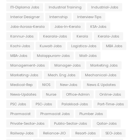
ITI-Diploma Jobs
Industrial Training
Industrial-Jobs
Interior Designer
Internship
Interview-Tips
Jobs-Across-Kerala
Jobs-In-Kerala
KSA-Jobs
Kannur-Jobs
Kearala-Jobs
Kerala
Kerala-Jobs
Kochi-Jobs
Kuwait-Jobs
Logistics-Jobs
MBA Jobs
MBA-Jobs
Malappuram-Jobs
Mall-Jobs
Management-Jobs
Manager-Jobs
Marketing Jobs
Marketing-Jobs
Mech. Eng Jobs
Mechanical-Jobs
Medical-Rep
NIOS
New-Jobs
News & Updates
News-Updates
Nurse
Office-Admin
Online-Jobs
PSC Jobs
PSC-Jobs
Palakkad-Jobs
Part-Time-Jobs
Pharmacist
Pharmacist Jobs
Plumber Jobs
Private-Sector-Jobs
Public-Sector-Jobs
Qatar-Jobs
Railway-Jobs
Reliance-JIO
Resort-Jobs
SEO-Jobs