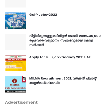
Gulf-Jobs-2022
വീട്ടിലിരുന്നുള്ള ഡിജിറ്റൽ ജോലി, മാസം 30,000
രൂപ വരെ വരുമാനം; സംരംഭവുമായി കേരള
സർക്കാർ
Apply for Lulu job vacancy 2021 UAE
MILMA Recruitment 2021: വർക്കർ/ പ്ലാന്റ്
അറ്റൻഡർ ഗ്രേഡ് II
Advertisement