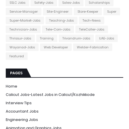
SSLC Jobs
Safety-Jobs
Sales-Jobs
Scholarships
Service-Manager
Site-Engineer
Store-Keeper
Super
Super-Market-Jobs
Teaching-Jobs
Tech-News
Technician-Jobs
Tele-Com-Jobs
TeleCaller-Jobs
Thrissur-Jobs
Training
Trivandrum-Jobs
UAE-Jobs
Wayanad-Jobs
Web Developer
Welder-Fabrication
featured
PAGES
Home
Calicut Jobs-Latest Jobs in Calicut/Kozhikkode
Interview Tips
Accountant Jobs
Engineering Jobs
Animation and Graphics Jobs