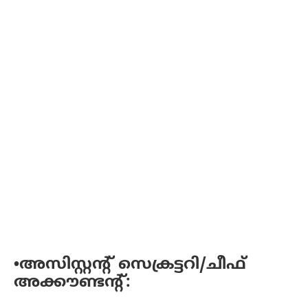
•അസിസ്റ്റന്റ് സെക്രട്ടറി/ചീഫ്
അക്കൗണ്ടന്റ്: