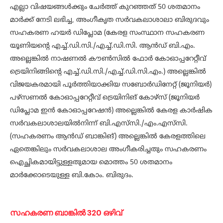
എല്ലാ വിഷയങ്ങള്‍ക്കും ചേര്‍ത്ത് കുറഞ്ഞത് 50 ശതമാനം
മാര്‍ക്ക് നേടി ലഭിച്ച, അംഗീകൃത സര്‍വകലാശാലാ ബിരുദവും
സഹകരണ ഹയര്‍ ഡിപ്ലോമ (കേരള സംസ്ഥാന സഹകരണ
യൂണിയന്റെ എച്ച്.ഡി.സി./എച്ച്.ഡി.സി. ആന്‍ഡ് ബി.എം.
അല്ലെങ്കില്‍ നാഷണല്‍ കൗണ്‍സില്‍ ഫോര്‍ കോഓപ്പറേറ്റീവ്
ട്രെയിനിങ്ങിന്റെ എച്ച്.ഡി.സി./എച്ച്.ഡി.സി.എം.) അല്ലെങ്കില്‍
വിജയകരമായി പൂര്‍ത്തിയാക്കിയ സബോര്‍ഡിനേറ്റ് (ജൂനിയര്‍)
പഴ്‌സണല്‍ കോഓപ്പറേറ്റീവ് ട്രെയിനിങ് കോഴ്‌സ് (ജൂനിയര്‍
ഡിപ്ലോമ ഇന്‍ കോഓപ്പറേഷന്‍) അല്ലെങ്കില്‍ കേരള കാര്‍ഷിക
സര്‍വകലാശാലയില്‍നിന്ന് ബി.എസ്‌സി./എം.എസ്‌സി.
(സഹകരണം ആന്‍ഡ് ബാങ്കിങ്) അല്ലെങ്കില്‍ കേരളത്തിലെ
ഏതെങ്കിലും സര്‍വകലാശാല അംഗീകരിച്ചതും സഹകരണം
ഐച്ഛികമായിട്ടുള്ളതുമായ മൊത്തം 50 ശതമാനം
മാര്‍ക്കോടെയുള്ള ബി.കോം. ബിരുദം.
സ​​​​​​ഹ​​​​​​ക​​​​​​ര​​​​​​ണ ബാ​​​​​​ങ്കിൽ 320 ഒ​​​​​​ഴി​​​​​​വ്