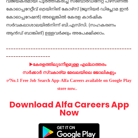
വിജയകരമായി പൂര്‍ത്തീകരിച്ച സബോര്‍ഡിനേറ്റ് പഴ്‌സണല്‍
കോഓപ്പറേറ്റീവ് ട്രെയിനിങ് കോഴ്‌സ് (ജൂനിയര്‍ ഡിപ്ലോമ ഇന്‍
കോഓപ്പറേഷന്‍) അല്ലെങ്കില്‍ കേരള കാര്‍ഷിക
സര്‍വകലാശാലയില്‍നിന്ന് ബി.എസ്‌സി. (സഹകരണം
ആന്‍ഡ് ബാങ്കിങ്) ഉള്ളവര്‍ക്കും അപേക്ഷിക്കാം.
---------------------------------------------------
------------------
▶️കേരളത്തിലുടനീളമുള്ള എല്ലാത്തരം
സർക്കാർ സ്വകാര്യ മേഖലയിലെ ജോലികളും
✅No.1 Free Job Search App-Alfa Careers available on Google Play
store now..
Download Alfa Careers App
Now