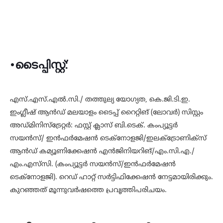
•ടൈപ്പിസ്റ്റ്:
എസ്.എസ്.എല്‍.സി./ തത്തുല്യ യോഗ്യത, കെ.ജി.ടി.ഇ.
ഇംഗ്ലീഷ് ആന്‍ഡ് മലയാളം ടൈപ്പ് റൈറ്റിങ് (ലോവര്‍) സിസ്റ്റം
അഡ്മിനിസ്‌ട്രേറ്റര്‍: ഫസ്റ്റ് ക്ലാസ് ബി.ടെക്. കംപ്യൂട്ടര്‍
സയന്‍സ്/ ഇന്‍ഫര്‍മേഷന്‍ ടെക്‌നോളജി/ഇലക്‌ട്രോണിക്‌സ്
ആന്‍ഡ് കമ്യൂണിക്കേഷന്‍ എന്‍ജിനിയറിങ്/എം.സി.എ./
എം.എസ്‌സി. (കംപ്യൂട്ടര്‍ സയന്‍സ്/ഇന്‍ഫര്‍മേഷന്‍
ടെക്‌നോളജി). റെഡ് ഹാറ്റ് സര്‍ട്ടിഫിക്കേഷന്‍ നേട്ടമായിരിക്കും.
കുറഞ്ഞത് മൂന്നുവര്‍ഷത്തെ പ്രവൃത്തിപരിചയം.