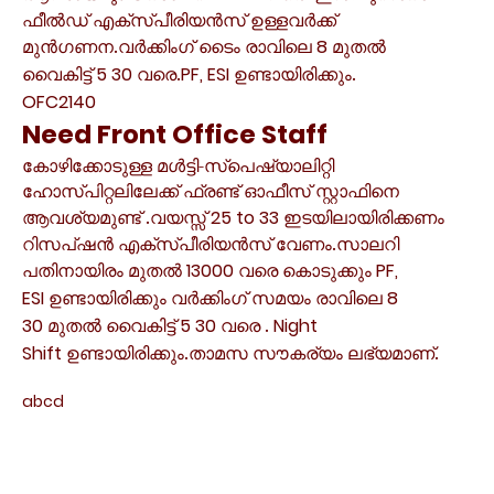
ഫീൽഡ് എക്സ്പീരിയൻസ് ഉള്ളവർക്ക്
മുൻഗണന.വർക്കിംഗ് ടൈം രാവിലെ
8
മുതൽ
വൈകിട്ട്
5 30
വരെ.
PF, ESI
ഉണ്ടായിരിക്കും.
OFC2140
Need Front Office Staff
കോഴിക്കോടുള്ള മൾട്ടി-സ്പെഷ്യാലിറ്റി
ഹോസ്പിറ്റലിലേക്ക് ഫ്രണ്ട് ഓഫീസ് സ്റ്റാഫിനെ
ആവശ്യമുണ്ട് .വയസ്സ്
25 to 33
ഇടയിലായിരിക്കണം
റിസപ്ഷൻ എക്സ്പീരിയൻസ് വേണം.സാലറി
പതിനായിരം മുതൽ
13000
വരെ കൊടുക്കും
PF,
ESI
ഉണ്ടായിരിക്കും വർക്കിംഗ് സമയം രാവിലെ
8
30
മുതൽ വൈകിട്ട്
5 30
വരെ .
Night
Shift
ഉണ്ടായിരിക്കും.താമസ സൗകര്യം ലഭ്യമാണ്.
abcd