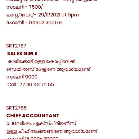
സാലറി
- 7500/
ലാസ്റ്റ്
ഡേറ്റ്
- 29/11/2021 at 5pm
ഫോൺ
- 04902 306178
SRT2767
SALES GIRLS
കാരിക്കോട്
ഉള്ള
ഷോപ്പിലേക്ക്
സെയിൽസ്
ഗേളിനെ
ആവശ്യമുണ്ട്
സാലറി
9000
Call : 77 36 43 72 55
SRT2768
CHIEF ACCOUNTANT
5-10
വർഷം
എക്സ്പീരിയൻസ്
ഉള്ള
ചീഫ്
അക്കൗണ്ടിനെ
ആവശ്യമുണ്ട്
സാലറി
15,000- 20000