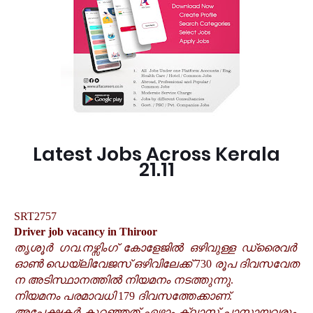
Latest Jobs Across Kerala
21.11
SRT2757
Driver job vacancy in Thiroor
തൃശൂർ
ഗവ
നഴ്സിംഗ്
കോളേജിൽ
ഒഴിവുള്ള
ഡ്രൈവർ
.
ഓൺ
ഡെയ്ലിവേജസ്
ഒഴിവിലേക്ക്
രൂപ
ദിവസവേത
730
ന
അടിസ്ഥാനത്തിൽ
നിയമനം
നടത്തുന്നു
.
നിയമനം
പരമാവധി
ദിവസത്തേക്കാണ്
179
.
അപേക്ഷകർ
കുറഞ്ഞത്
ഏഴാം
ക്ലാസ്
പാസായവരും