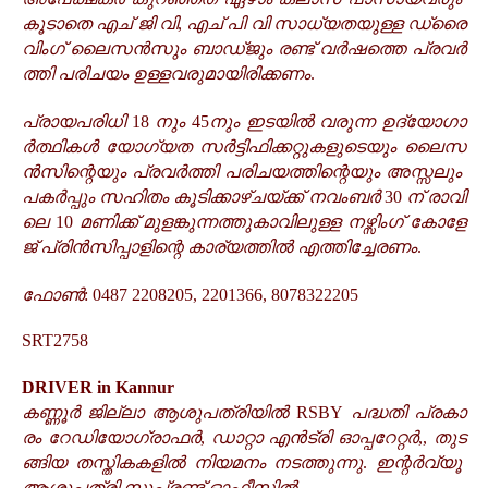
കൂടാതെ
എച്
ജി
വി
എച്
പി
വി
സാധ്യതയുള്ള
ഡ്രൈ
,
വിംഗ്
ലൈസൻസും
ബാഡ്ജും
രണ്ട്
വർഷത്തെ
പ്രവർ
ത്തി
പരിചയം
ഉള്ളവരുമായിരിക്കണം
.
പ്രായപരിധി
നും
നും
ഇടയിൽ
വരുന്ന
ഉദ്യോഗാ
18
45
ർത്ഥികൾ
യോഗ്യത
സർട്ടിഫിക്കറ്റുകളുടെയും
ലൈസ
ൻസിന്റെയും
പ്രവർത്തി
പരിചയത്തിന്റെയും
അസ്സലും
പകർപ്പും
സഹിതം
കൂടിക്കാഴ്ചയ്ക്ക്
നവംബർ
ന്
രാവി
30
ലെ
മണിക്ക്
മുളങ്കുന്നത്തുകാവിലുള്ള
നഴ്സിംഗ്
കോളേ
10
ജ്
പ്രിൻസിപ്പാളിന്റെ
കാര്യത്തിൽ
എത്തിച്ചേരണം
.
ഫോൺ
: 0487 2208205, 2201366, 8078322205
SRT2758
DRIVER in Kannur
കണ്ണൂർ
ജില്ലാ
ആശുപത്രിയിൽ
പദ്ധതി
പ്രകാ
RSBY
രം
റേഡിയോഗ്രാഫർ
ഡാറ്റാ
എൻട്രി
ഓപ്പറേറ്റർ
തുട
,
,,
ങ്ങിയ
തസ്തികകളിൽ
നിയമനം
നടത്തുന്നു
ഇന്റർവ്യൂ
.
ആശുപത്രി
സൂപ്രണ്ട്
ഓഫീസിൽ
.