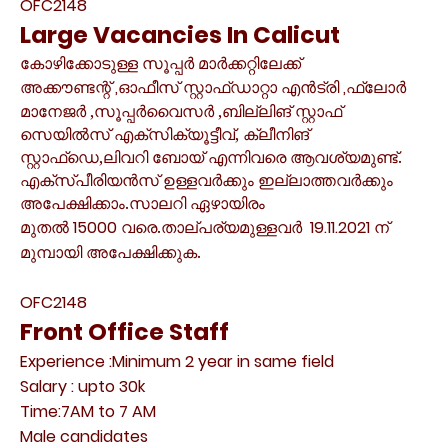
OFC2148
Large Vacancies In Calicut
കോഴിക്കോടുള്ള സൂപ്പർ മാർക്കറ്റിലേക്ക്
അക്കൗണ്ടന്റ്
,
ഓഫീസ് സ്റ്റാഫ്
ഡാറ്റാ എൻട്രി
,
ഫ്ലോർ
മാനേജർ ,സൂപ്പർവൈസർ ,ബില്ലിങ് സ്റ്റാഫ്
സെയിൽസ് എക്സിക്യൂട്ടീവ്,
ക്ലീനിങ്
സ്റ്റാഫ്ഡെ
,
ലിവറി ബോയ് എന്നിവരെ ആവശ്യമുണ്ട്.
എക്സ്പീരിയൻസ് ഉള്ളവർക്കും ഇല്ലാത്തവർക്കും
അപേക്ഷിക്കാം.സാലറി ഏഴായിരം
മുതൽ
15000
വരെ.താല്പര്യമുള്ളവർ
19.11.2021
ന്
മുമ്പായി അപേക്ഷിക്കുക.
OFC2148
Front Office Staff
Experience :Minimum 2 year in same field
Salary : upto 30k
Time:7AM to 7 AM
Male candidates