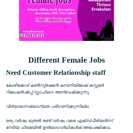
Different Female Jobs
Need Customer Relationship staff
കോഴിക്കോട് കൺസ്ട്രക്ഷൻ കമ്പനിയിലേക് കസ്റ്റമർ
റിലേഷൻഷിപ്പ് സ്റ്റാഫിനെ അന്വേഷിക്കുന്നു.
വിദ്യാഭാസയോഗ്യത പരിഗണിക്കുന്നില്ല.
ഒരു വർഷം മുതൽ രണ്ട് വർഷം വരെ എക്സ്പീരിയൻസ്
നേടിയ ഫിമെയിൽ ഉദ്യോഗാർഥികൾക് അപേക്ഷിക്കാം.