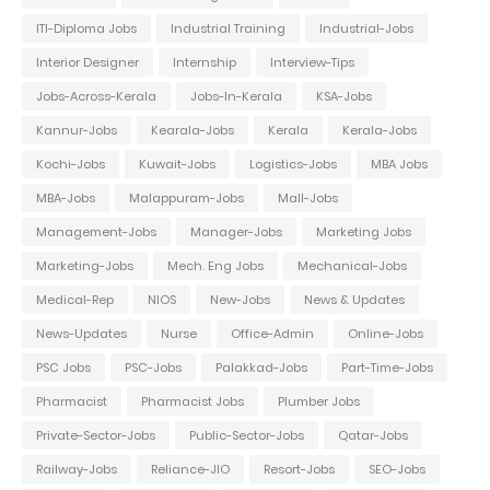
ITI-Diploma Jobs
Industrial Training
Industrial-Jobs
Interior Designer
Internship
Interview-Tips
Jobs-Across-Kerala
Jobs-In-Kerala
KSA-Jobs
Kannur-Jobs
Kearala-Jobs
Kerala
Kerala-Jobs
Kochi-Jobs
Kuwait-Jobs
Logistics-Jobs
MBA Jobs
MBA-Jobs
Malappuram-Jobs
Mall-Jobs
Management-Jobs
Manager-Jobs
Marketing Jobs
Marketing-Jobs
Mech. Eng Jobs
Mechanical-Jobs
Medical-Rep
NIOS
New-Jobs
News & Updates
News-Updates
Nurse
Office-Admin
Online-Jobs
PSC Jobs
PSC-Jobs
Palakkad-Jobs
Part-Time-Jobs
Pharmacist
Pharmacist Jobs
Plumber Jobs
Private-Sector-Jobs
Public-Sector-Jobs
Qatar-Jobs
Railway-Jobs
Reliance-JIO
Resort-Jobs
SEO-Jobs