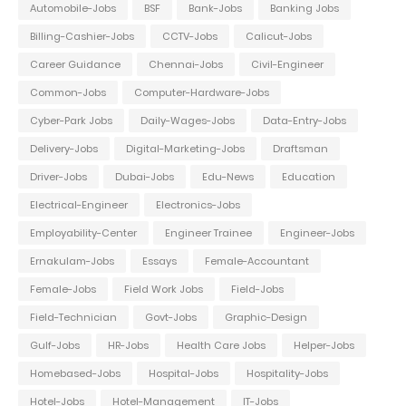
Automobile-Jobs
BSF
Bank-Jobs
Banking Jobs
Billing-Cashier-Jobs
CCTV-Jobs
Calicut-Jobs
Career Guidance
Chennai-Jobs
Civil-Engineer
Common-Jobs
Computer-Hardware-Jobs
Cyber-Park Jobs
Daily-Wages-Jobs
Data-Entry-Jobs
Delivery-Jobs
Digital-Marketing-Jobs
Draftsman
Driver-Jobs
Dubai-Jobs
Edu-News
Education
Electrical-Engineer
Electronics-Jobs
Employability-Center
Engineer Trainee
Engineer-Jobs
Ernakulam-Jobs
Essays
Female-Accountant
Female-Jobs
Field Work Jobs
Field-Jobs
Field-Technician
Govt-Jobs
Graphic-Design
Gulf-Jobs
HR-Jobs
Health Care Jobs
Helper-Jobs
Homebased-Jobs
Hospital-Jobs
Hospitality-Jobs
Hotel-Jobs
Hotel-Management
IT-Jobs