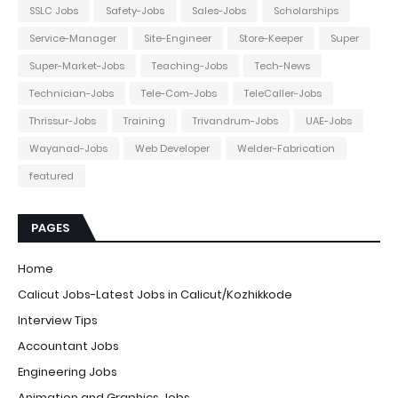
SSLC Jobs
Safety-Jobs
Sales-Jobs
Scholarships
Service-Manager
Site-Engineer
Store-Keeper
Super
Super-Market-Jobs
Teaching-Jobs
Tech-News
Technician-Jobs
Tele-Com-Jobs
TeleCaller-Jobs
Thrissur-Jobs
Training
Trivandrum-Jobs
UAE-Jobs
Wayanad-Jobs
Web Developer
Welder-Fabrication
featured
PAGES
Home
Calicut Jobs-Latest Jobs in Calicut/Kozhikkode
Interview Tips
Accountant Jobs
Engineering Jobs
Animation and Graphics Jobs