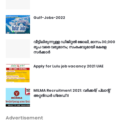
Gulf-Jobs-2022
വീട്ടിലിരുന്നുള്ള ഡിജിറ്റൽ ജോലി, മാസം 30,000
രൂപ വരെ വരുമാനം; സംരംഭവുമായി കേരള
സർക്കാർ
Apply for Lulu job vacancy 2021 UAE
MILMA Recruitment 2021: വർക്കർ/ പ്ലാന്റ്
അറ്റൻഡർ ഗ്രേഡ് II
Advertisement