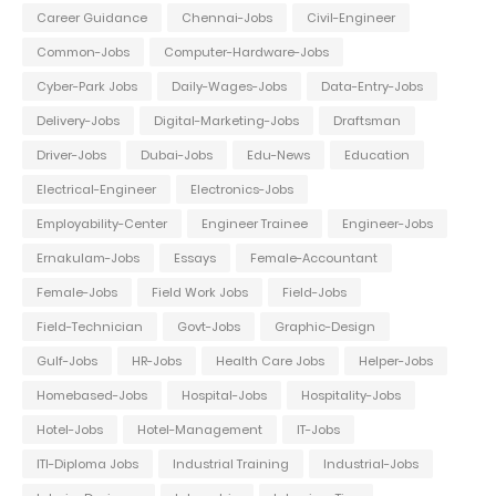
Career Guidance
Chennai-Jobs
Civil-Engineer
Common-Jobs
Computer-Hardware-Jobs
Cyber-Park Jobs
Daily-Wages-Jobs
Data-Entry-Jobs
Delivery-Jobs
Digital-Marketing-Jobs
Draftsman
Driver-Jobs
Dubai-Jobs
Edu-News
Education
Electrical-Engineer
Electronics-Jobs
Employability-Center
Engineer Trainee
Engineer-Jobs
Ernakulam-Jobs
Essays
Female-Accountant
Female-Jobs
Field Work Jobs
Field-Jobs
Field-Technician
Govt-Jobs
Graphic-Design
Gulf-Jobs
HR-Jobs
Health Care Jobs
Helper-Jobs
Homebased-Jobs
Hospital-Jobs
Hospitality-Jobs
Hotel-Jobs
Hotel-Management
IT-Jobs
ITI-Diploma Jobs
Industrial Training
Industrial-Jobs