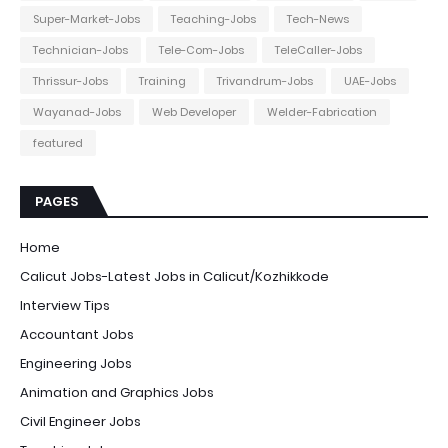
Super-Market-Jobs
Teaching-Jobs
Tech-News
Technician-Jobs
Tele-Com-Jobs
TeleCaller-Jobs
Thrissur-Jobs
Training
Trivandrum-Jobs
UAE-Jobs
Wayanad-Jobs
Web Developer
Welder-Fabrication
featured
PAGES
Home
Calicut Jobs-Latest Jobs in Calicut/Kozhikkode
Interview Tips
Accountant Jobs
Engineering Jobs
Animation and Graphics Jobs
Civil Engineer Jobs