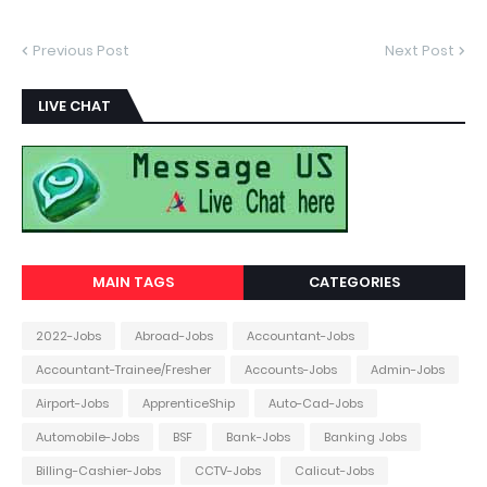
Previous Post
Next Post
LIVE CHAT
MAIN TAGS
CATEGORIES
2022-Jobs
Abroad-Jobs
Accountant-Jobs
Accountant-Trainee/Fresher
Accounts-Jobs
Admin-Jobs
Airport-Jobs
ApprenticeShip
Auto-Cad-Jobs
Automobile-Jobs
BSF
Bank-Jobs
Banking Jobs
Billing-Cashier-Jobs
CCTV-Jobs
Calicut-Jobs