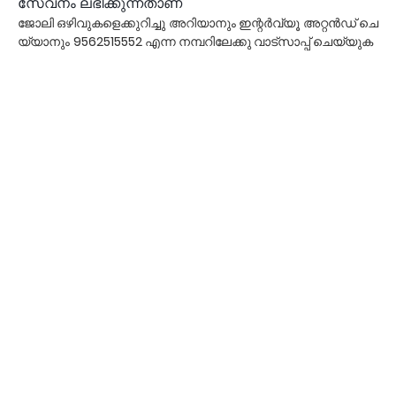
സേവനം
ലഭിക്കുന്നതാണ്
ജോലി
ഒഴിവുകളെക്കുറിച്ചു
അറിയാനും
ഇന്റർവ്യൂ
അറ്റൻഡ്
ചെ
9562515552
യ്യാനും
എന്ന
നമ്പറിലേക്കു
വാട്സാപ്പ്
ചെയ്യുക