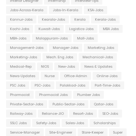
Interior Designer
Internship
Interview-Tips
Jobs-Across-Kerala
Jobs-In-Kerala
KSA-Jobs
Kannur-Jobs
Kearala-Jobs
Kerala
Kerala-Jobs
Kochi-Jobs
Kuwait-Jobs
Logistics-Jobs
MBA Jobs
MBA-Jobs
Malappuram-Jobs
Mall-Jobs
Management-Jobs
Manager-Jobs
Marketing Jobs
Marketing-Jobs
Mech. Eng Jobs
Mechanical-Jobs
Medical-Rep
NIOS
New-Jobs
News & Updates
News-Updates
Nurse
Office-Admin
Online-Jobs
PSC Jobs
PSC-Jobs
Palakkad-Jobs
Part-Time-Jobs
Pharmacist
Pharmacist Jobs
Plumber Jobs
Private-Sector-Jobs
Public-Sector-Jobs
Qatar-Jobs
Railway-Jobs
Reliance-JIO
Resort-Jobs
SEO-Jobs
SSLC Jobs
Safety-Jobs
Sales-Jobs
Scholarships
Service-Manager
Site-Engineer
Store-Keeper
Super