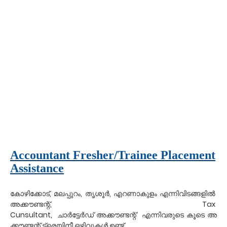
Accountant Fresher/Trainee Placement
Assistance
,
,
,
കോഴിക്കോട്
മലപ്പുറം
തൃശൂർ
എറണാകുളം
എന്നിവിടങ്ങളിൽ
,
Tax
അക്കൗണ്ടന്റ്
Cunsultant,
ചാർട്ടേർഡ്
അക്കൗണ്ടന്റ്
എന്നിവരുടെ
കൂടെ
അ
.
ക്കൗണ്ടന്റ്
ട്രെയിനീ
ഒഴിവുകൾ
ഉണ്ട്