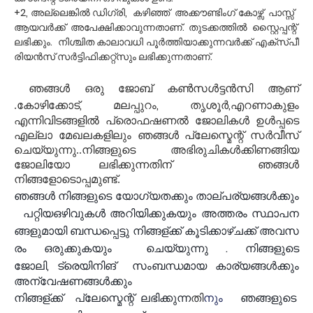
+2,
,
അല്ലെങ്കിൽ
ഡിഗ്രി
കഴിഞ്ഞ്
അക്കൗണ്ടിംഗ്
കോഴ്സ്
പാസ്സ്
.
ആയവർക്ക്
അപേക്ഷിക്കാവുന്നതാണ്
തുടക്കത്തിൽ
സ്റ്റൈപ്പന്റ്
.
ലഭിക്കും
നിശ്ചിത
കാലാവധി
പൂർത്തിയാക്കുന്നവർക്ക്
എക്സ്പീ
.
രിയൻസ്
സർട്ടിഫിക്കറ്റ്സും
ലഭിക്കുന്നതാണ്
ഞങ്ങൾ ഒരു ജോബ് കൺസൾട്ടൻസി ആണ്
,
,
,
.കോഴിക്കോട്
മലപ്പുറം
തൃശൂർ
എറണാകുളം
എന്നിവിടങ്ങളിൽ പ്രൊഫഷണൽ ജോലികൾ ഉൾപ്പടെ
എല്ലാ മേഖലകളിലും ഞങ്ങൾ പ്ലേസ്മെന്റ് സർവീസ്
ചെയ്യുന്നു..നിങ്ങളുടെ അഭിരുചികൾക്കിണങ്ങിയ
ജോലിയോ ലഭിക്കുന്നതിന് ഞങ്ങൾ
നിങ്ങളോടൊപ്പമുണ്ട്.
ഞങ്ങൾ
നിങ്ങളുടെ
യോഗ്യതക്കും
താല്പര്യങ്ങൾക്കും
പറ്റിയഒഴിവുകൾ
അറിയിക്കുകയും
അത്തരം
സ്ഥാപന
ങ്ങളുമായി
ബന്ധപ്പെട്ടു
നിങ്ങള്ക്ക്
കൂടിക്കാഴ്ചക്ക്
അവസ
.
രം
ഒരുക്കുകയും
ചെയ്യുന്നു
നിങ്ങളുടെ
,
ജോലി
ട്രെയിനിങ് സംബന്ധമായ കാര്യങ്ങൾക്കും
അന്വേഷണങ്ങൾക്കും
നിങ്ങള്ക്ക്
പ്ലേസ്മെന്റ്
ലഭിക്കുന്ന
തി
നും
ഞങ്ങളുടെ