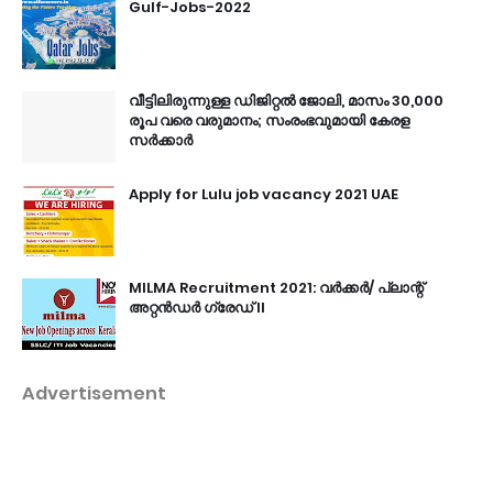
Gulf-Jobs-2022
വീട്ടിലിരുന്നുള്ള ഡിജിറ്റൽ ജോലി, മാസം 30,000
രൂപ വരെ വരുമാനം; സംരംഭവുമായി കേരള
സർക്കാർ
Apply for Lulu job vacancy 2021 UAE
MILMA Recruitment 2021: വർക്കർ/ പ്ലാന്റ്
അറ്റൻഡർ ഗ്രേഡ് II
Advertisement