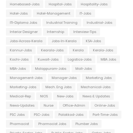
Homebased-Jobs
Hospital-Jobs
Hospitality-Jobs
Hotel-Jobs
Hotel-Management
IT-Jobs
ITI-Diploma Jobs
Industrial Training
Industrial-Jobs
Interior Designer
Internship
Interview-Tips
Jobs-Across-Kerala
Jobs-In-Kerala
KSA-Jobs
Kannur-Jobs
Kearala-Jobs
Kerala
Kerala-Jobs
Kochi-Jobs
Kuwait-Jobs
Logistics-Jobs
MBA Jobs
MBA-Jobs
Malappuram-Jobs
Mall-Jobs
Management-Jobs
Manager-Jobs
Marketing Jobs
Marketing-Jobs
Mech. Eng Jobs
Mechanical-Jobs
Medical-Rep
NIOS
New-Jobs
News & Updates
News-Updates
Nurse
Office-Admin
Online-Jobs
PSC Jobs
PSC-Jobs
Palakkad-Jobs
Part-Time-Jobs
Pharmacist
Pharmacist Jobs
Plumber Jobs