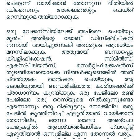
പെട്ടെന്ന് വായിക്കാൻ തോന്നുന്ന രീതിയിൽ
ഡിസൈനും അലൈന്മെന്റും ചെയ്ത്
റെസ്യുമെ തയ്യാറാക്കുക.
ഒരു വേക്കന്സിയിലേക്ക് അപ്ലൈ ചെയ്യും
മുൻപ് അതിന്റെ ജോബ് ഡിസ്‌ക്രിപ്‌ഷൻ
നന്നായി വായിച്ചുനോക്കി അവരുടെ ആവശ്യം
മനസിലാക്കുക. അതുമായി ബന്ധപ്പെട്ട
ക്വളിഫിക്കേഷൻ
,
സ്‌കിൽസ്
,
എക്സ്പീരിയൻസ്
,
സെർറ്റിഫിക്കേഷൻസ്
തുടങ്ങിയവയൊക്കെ നിങ്ങൾക്കുണ്ടെങ്കിൽ അത്
പ്രത്യേകം മെൻഷൻ ചെയ്യുക
,
ആ
ജോലിയുമായി ബന്ധമില്ലാത്ത കാര്യങ്ങൾക്ക്
പ്രാധാന്യം കുറയ്ക്കുക. ഒരു പേജിലോ രണ്ട്
പേജിലോ ഒരു റെസ്യുമെ നിൽക്കുന്നുണ്ടോ
എന്നൊന്നും ഒരു റിക്രൂട്ടറും നോക്കില്ല. ഒരു
പേജിൽ കുത്തിനിറച്ച് എഴുതിയാൽ വായിക്കാൻ
തോന്നില്ല
,
ഒന്നോ രണ്ടോ അഞ്ചോ
പേജുകളിൽ ആവശ്യത്തിലധികം ഗ്യാപ്പിട്ട്
എഴുതിയാൽ ഒന്നുമില്ല എന്ന തോന്നൽ വരും.