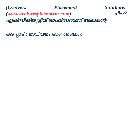
(Evolvers Placement Solutions
(
www.evolversplacement.com
)
ചീഫ്
എക്സിക്യൂട്ടിവ് ഓഫിസറാണ് ലേഖകൻ)
കടപ്പാട് : മാധ്യമം ഓൺലൈൻ