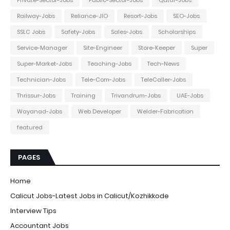
Private-Sector-Jobs
Public-Sector-Jobs
Qatar-Jobs
Railway-Jobs
Reliance-JIO
Resort-Jobs
SEO-Jobs
SSLC Jobs
Safety-Jobs
Sales-Jobs
Scholarships
Service-Manager
Site-Engineer
Store-Keeper
Super
Super-Market-Jobs
Teaching-Jobs
Tech-News
Technician-Jobs
Tele-Com-Jobs
TeleCaller-Jobs
Thrissur-Jobs
Training
Trivandrum-Jobs
UAE-Jobs
Wayanad-Jobs
Web Developer
Welder-Fabrication
featured
PAGES
Home
Calicut Jobs-Latest Jobs in Calicut/Kozhikkode
Interview Tips
Accountant Jobs