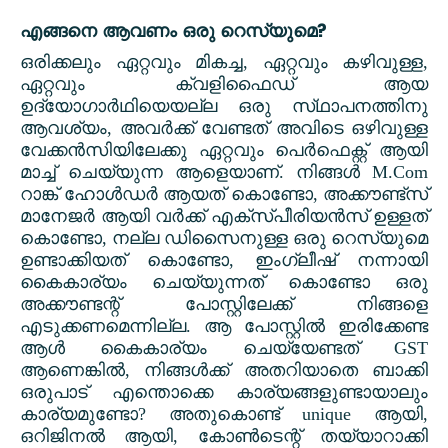
?
എങ്ങനെ ആവണം ഒരു റെസ്യുമെ
ഒരിക്കലും ഏറ്റവും മികച്ച
,
ഏറ്റവും കഴിവുള്ള
,
ഏറ്റവും ക്വളിഫൈഡ് ആയ
ഉദ്യോഗാർഥിയെയല്ല ഒരു സ്‌ഥാപനത്തിനു
ആവശ്യം
,
അവർക്ക് വേണ്ടത് അവിടെ ഒഴിവുള്ള
വേക്കൻസിയിലേക്കു ഏറ്റവും പെർഫെക്റ്റ് ആയി
മാച്ച് ചെയ്യുന്ന ആളെയാണ്. നിങ്ങൾ
M.Com
റാങ്ക് ഹോൾഡർ ആയത് കൊണ്ടോ
,
അക്കൗണ്ട്സ്
മാനേജർ ആയി വർക്ക് എക്സ്പീരിയൻസ് ഉള്ളത്
കൊണ്ടോ
,
നല്ല ഡിസൈനുള്ള ഒരു റെസ്യുമെ
ഉണ്ടാക്കിയത് കൊണ്ടോ
,
ഇംഗ്ലീഷ് നന്നായി
കൈകാര്യം ചെയ്യുന്നത് കൊണ്ടോ ഒരു
അക്കൗണ്ടന്റ് പോസ്റ്റിലേക്ക് നിങ്ങളെ
എടുക്കണമെന്നില്ല. ആ പോസ്റ്റിൽ ഇരിക്കേണ്ട
ആൾ കൈകാര്യം ചെയ്യേണ്ടത്
GST
ആണെങ്കിൽ
,
നിങ്ങൾക്ക് അതറിയാതെ ബാക്കി
ഒരുപാട് എന്തൊക്കെ കാര്യങ്ങളുണ്ടായാലും
കാര്യമുണ്ടോ
?
അതുകൊണ്ട്
unique
ആയി
,
ഒറിജിനൽ ആയി
,
കോൺടെന്റ് തയ്യാറാക്കി