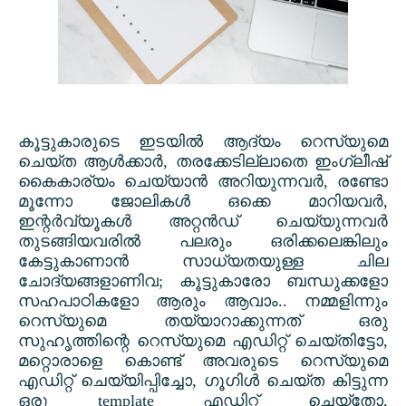
കൂട്ടുകാരുടെ ഇടയിൽ ആദ്യം റെസ്യുമെ
ചെയ്ത ആൾക്കാർ
,
തരക്കേടില്ലാതെ ഇംഗ്ലീഷ്
കൈകാര്യം ചെയ്യാൻ അറിയുന്നവർ
,
രണ്ടോ
മൂന്നോ ജോലികൾ ഒക്കെ മാറിയവർ
,
ഇന്റർവ്യൂകൾ അറ്റൻഡ് ചെയ്യുന്നവർ
തുടങ്ങിയവരിൽ പലരും ഒരിക്കലെങ്കിലും
കേട്ടുകാണാൻ സാധ്യതയുള്ള ചില
ചോദ്യങ്ങളാണിവ
;
കൂട്ടുകാരോ ബന്ധുക്കളോ
സഹപാഠികളോ ആരും ആവാം.. നമ്മളിന്നും
റെസ്യുമെ തയ്യാറാക്കുന്നത് ഒരു
സുഹൃത്തിന്റെ റെസ്യുമെ എഡിറ്റ് ചെയ്തിട്ടോ
,
മറ്റൊരാളെ കൊണ്ട് അവരുടെ റെസ്യുമെ
എഡിറ്റ് ചെയ്യിപ്പിച്ചോ
,
ഗൂഗിൾ ചെയ്ത കിട്ടുന്ന
ഒരു
template
എഡിറ്റ് ചെയ്തോ
,