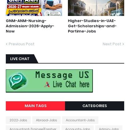
GNM-ANM-Nursing-
Higher-Studies-in-UAE-
Admission-2026-Apply-
Get-Scholarships-and-
Now
Partime-Jobs
Previous Post
Next Post
LIVE CHAT
MAIN TAGS
CATEGORIES
2022-Jobs
Abroad-Jobs
Accountant-Jobs
Accountant-Trainee/Fresher
Accounts-Jobs
Admin-Jobs