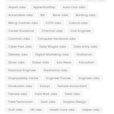
Airport-Jobs
ApprenticeShip
Auto-Cad-Jobs
Automobile-Jobs
BSF
Bank-Jobs
Banking Jobs
Billing-Cashier-Jobs
CCTV-Jobs
Calicut-Jobs
Career Guidance
Chennai-Jobs
Civil-Engineer
Common-Jobs
Computer-Hardware-Jobs
Cyber-Park Jobs
Daily-Wages-Jobs
Data-Entry-Jobs
Delivery-Jobs
Digital-Marketing-Jobs
Draftsman
Driver-Jobs
Dubai-Jobs
Edu-News
Education
Electrical-Engineer
Electronics-Jobs
Employability-Center
Engineer Trainee
Engineer-Jobs
Ernakulam-Jobs
Essays
Female-Accountant
Female-Jobs
Field Work Jobs
Field-Jobs
Field-Technician
Govt-Jobs
Graphic-Design
Gulf-Jobs
HR-Jobs
Health Care Jobs
Helper-Jobs