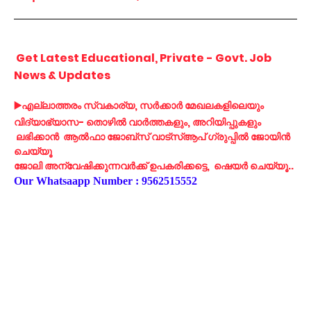
Get Latest Educational, Private - Govt. Job
News & Updates
,
▶
എല്ലാത്തരം
സ്വകാര്യ
സർക്കാർ
മേഖലകളിലെയും
-
,
വിദ്യാഭ്യാസ
തൊഴിൽ
വാർത്തകളും
അറിയിപ്പുകളും
ലഭിക്കാൻ
ആൽഫാ
ജോബ്സ്
വാട്സ്ആപ്
ഗ്രുപ്പിൽ
ജോയിൻ
ചെയ്യൂ
,
..
ജോലി
അന്വേഷിക്കുന്നവർക്ക്
ഉപകരിക്കട്ടെ
ഷെയർ
ചെയ്യൂ
Our Whatsaapp Number : 9562515552