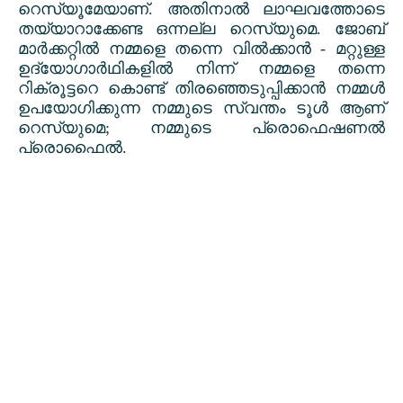
റെസ്യൂമേയാണ്. അതിനാൽ ലാഘവത്തോടെ
തയ്യാറാക്കേണ്ട ഒന്നല്ല റെസ്യുമെ. ജോബ്
മാർക്കറ്റിൽ നമ്മളെ തന്നെ വിൽക്കാൻ - മറ്റുള്ള
ഉദ്യോഗാർഥികളിൽ നിന്ന് നമ്മളെ തന്നെ
റിക്രൂട്ടറെ കൊണ്ട് തിരഞ്ഞെടുപ്പിക്കാൻ നമ്മൾ
ഉപയോഗിക്കുന്ന നമ്മുടെ സ്വന്തം ടൂൾ ആണ്
റെസ്യുമെ
;
നമ്മുടെ പ്രൊഫെഷണൽ
പ്രൊഫൈൽ.